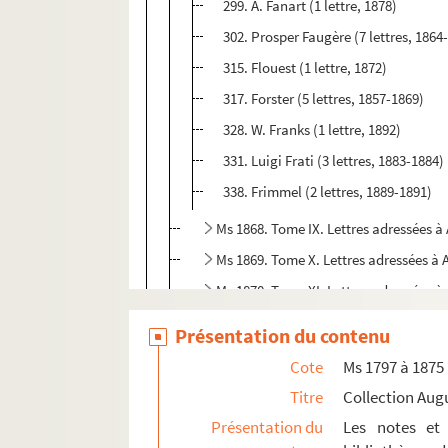
299. A. Fanart (1 lettre, 1878)
302. Prosper Faugère (7 lettres, 1864
315. Flouest (1 lettre, 1872)
317. Forster (5 lettres, 1857-1869)
328. W. Franks (1 lettre, 1892)
331. Luigi Frati (3 lettres, 1883-1884)
338. Frimmel (2 lettres, 1889-1891)
Ms 1868. Tome IX. Lettres adressées 
Ms 1869. Tome X. Lettres adressées à
Ms 1870. Tome XI. Lettres adressées 
Ms 1871. Tome XII. Lettres adressées 
Présentation du contenu
Ms 1872. Tome XIII. Lettres adressées
Cote
Ms 1797 à 1875
Ms 1873. Correspondance d'Auguste Castan (
Titre
Collection Aug
Ms 1874. Lettres de Léopold Delisle à Augus
Présentation du
Les notes et 