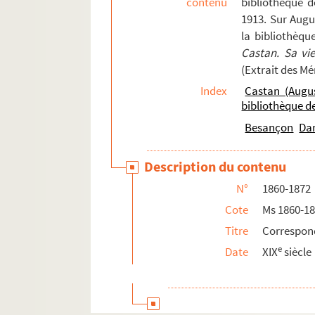
contenu
bibliothèque 
Ms 1875. Notices diverses, par Francis Sa
1913. Sur Augu
la bibliothèqu
Castan. Sa vi
(Extrait des M
Index
Castan (Augu
bibliothèque 
Besançon
Da
Description du contenu
N°
1860-1872
Cote
Ms 1860-1
Titre
Correspon
e
Date
XIX
siècle