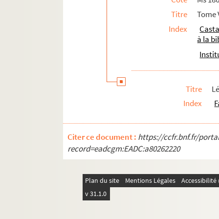
338. Frimmel (2 lettres, 1889-1891)
Titre
Tome V
Ms 1868. Tome IX. Lettres adressées 
Index
Casta
Ms 1869. Tome X. Lettres adressées à
à la b
Ms 1870. Tome XI. Lettres adressées 
Insti
Ms 1871. Tome XII. Lettres adressées 
Ms 1872. Tome XIII. Lettres adressées
Titre
Lé
Ms 1873. Correspondance d'Auguste Castan (
Index
F
Ms 1874. Lettres de Léopold Delisle à Augus
Ms 1875. Notices diverses, par Francis Sa
Citer ce document :
https://ccfr.bnf.fr/por
record=eadcgm:EADC:a80262220
Plan du site
Mentions Légales
Accessibilit
v 31.1.0