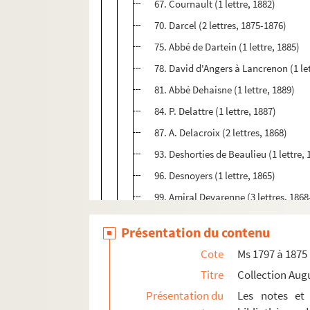
67. Cournault (1 lettre, 1882)
70. Darcel (2 lettres, 1875-1876)
75. Abbé de Dartein (1 lettre, 1885)
78. David d'Angers à Lancrenon (1 let
81. Abbé Dehaisne (1 lettre, 1889)
84. P. Delattre (1 lettre, 1887)
87. A. Delacroix (2 lettres, 1868)
93. Deshorties de Beaulieu (1 lettre, 
96. Desnoyers (1 lettre, 1865)
99. Amiral Devarenne (3 lettres, 186
106. Devaux (1 lettre, 1869)
Présentation du contenu
109. Donati (2 lettres, 1881)
Cote
Ms 1797 à 1875
114. L. Drapeyron (1 lettre, 1892)
Titre
Collection Aug
117. Victor Du Bled (1 lettre, 1892)
Présentation du
Les notes et 
120. Alfred Ducat (10 lettres, 1874-18