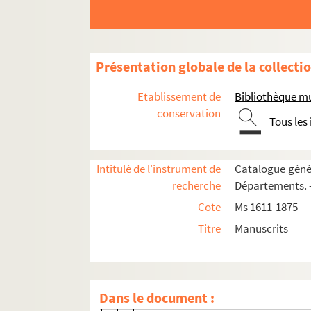
Ms 1856-1858. Inventaire sommaire des arc
Ms 1859. Notes et copies de documents pour 
Ms 1860-1872. Correspondance d'Auguste Ca
Présentation globale de la collecti
Ms 1860. Tome I. Lettres adressées à 
Etablissement de
Bibliothèque m
Ms 1861-1864. Tomes II-V. Lettres adr
conservation
Tous les
Ms 1865. Tome VI. Lettres adressées 
Ms 1866. Tome VII. Lettres adressées 
Intitulé de l'instrument de
Catalogue génér
Ms 1867. Tome VIII. Lettres adressées à
recherche
Départements. —
l'abbé Cochet (16 lettres, 1858-1866)
Cote
Ms 1611-1875
L. Coste (2 lettres, 1876-1892)
Titre
Manuscrits
Courajod (1 lettre, 1870)
Ernest Courbet (11 lettres, 1873-1891
Cournault (1 lettre, 1882)
Dans le document :
Darcel (2 lettres, 1875-1876)