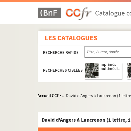
Ms 1822. Les Musées de Besançon. Notes 
Ms 1823. Bibliothèque et Archives de Bes
Catalogue co
Ms 1824. Notes diverses d'Auguste Castan
Ms 1825. Abrégé de l'histoire de Franche-C
LES CATALOGUES
Ms 1826-1832. Pièces concernant les Musé
Ms 1833. Notes d'Auguste Castan (1833-1892
RECHERCHE RAPIDE
Ms 1834-1836. Notes et documents relatifs
Ms 1837. Discours de réception d'Auguste C
Imprimés
multimédia
RECHERCHES CIBLÉES
Ms 1838. « Copie réduite du journal d'un Bis
Ms 1839. Procès-verbaux des séances de la S
Ms 1840. Procès-verbaux des séances de la
C
Accueil CCFr
David d'Angers à Lancrenon (1 lettre
>
Ms 1841. Procès-verbaux de la Commission cha
Ms 1842-1851. Inventaire et analyse des re
David d'Angers à Lancrenon (1 lettre, 
Ms 1852. Inventaire sommaire des Délibérati
Ms 1853-1855. Inventaire et analyse des r