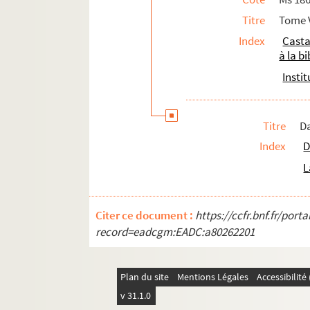
106. Devaux (1 lettre, 1869)
Titre
Tome V
109. Donati (2 lettres, 1881)
Index
Casta
114. L. Drapeyron (1 lettre, 1892)
à la b
117. Victor Du Bled (1 lettre, 1892)
Insti
120. Alfred Ducat (10 lettres, 1874-18
142. Dusillet (1 lettre, s. d.)
Titre
Da
145. Eloy (2 lettres, 1872)
Index
D
148. Engel Dolfus (2 lettres, 1871-187
L
153. Le chevalier d'Engerth (16 lettr
195. C. de Fabriczy (1 lettre, 1891)
Citer ce document :
https://ccfr.bnf.fr/por
198. G. Fagniez (2 lettres, 1875-1879)
record=eadcgm:EADC:a80262201
205. Abbé Faivre (2 lettres, 1867-1886
210. Léon Fallue (44 lettres, 1859-186
Plan du site
Mentions Légales
Accessibilit
299. A. Fanart (1 lettre, 1878)
v 31.1.0
302. Prosper Faugère (7 lettres, 1864