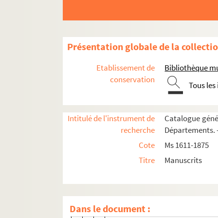
160. 160
160v. 160 v°
161. 161
Présentation globale de la collecti
161v. 161 v°
162. 162
Etablissement de
Bibliothèque m
162v. 162 v°
conservation
Tous les
163. 163
163v. 163 v°
Intitulé de l'instrument de
Catalogue génér
164. 164
recherche
Départements. —
164v. 164 v°
Cote
Ms 1611-1875
165. 165
Titre
Manuscrits
165v. 165 v°
166. 166
167. 167
Dans le document :
167v. 167 v°