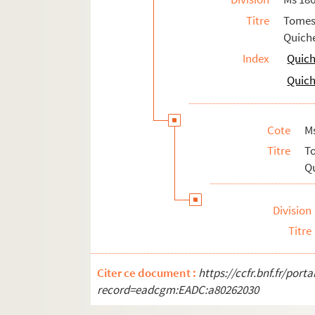
Titre
Tomes
Quiche
Index
Quich
Quich
Cote
M
Titre
T
Qu
Division
Titre
Citer ce document :
https://ccfr.bnf.fr/por
record=eadcgm:EADC:a80262030