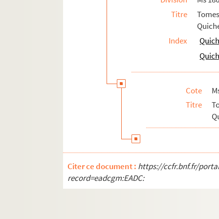
Titre
Tomes
Quiche
Index
Quich
Quich
Cote
M
Titre
T
Qu
Citer ce document :
https://ccfr.bnf.fr/por
record=eadcgm:EADC: