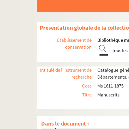
156. 156
157. 157
157v. 157 v°
Présentation globale de la collecti
158. 158
158v. 158 v°
Etablissement de
Bibliothèque m
159. 159
conservation
Tous les
159v. 159 v°
160. 160
Intitulé de l'instrument de
Catalogue génér
160v. 160 v°
recherche
Départements. —
161. 161
Cote
Ms 1611-1875
161v. 161 v°
Titre
Manuscrits
162. 162
162v. 162 v°
163. 163
Dans le document :
163v. 163 v°