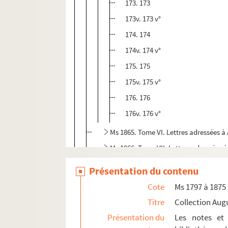
173. 173
173v. 173 v°
174. 174
174v. 174 v°
175. 175
175v. 175 v°
176. 176
176v. 176 v°
Ms 1865. Tome VI. Lettres adressées 
Ms 1866. Tome VII. Lettres adressées 
Ms 1867. Tome VIII. Lettres adressées
Présentation du contenu
Ms 1868. Tome IX. Lettres adressées 
Cote
Ms 1797 à 1875
Ms 1869. Tome X. Lettres adressées à
Titre
Collection Aug
Ms 1870. Tome XI. Lettres adressées 
Présentation du
Les notes et 
Ms 1871. Tome XII. Lettres adressées 