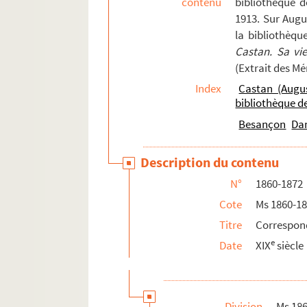
contenu
bibliothèque 
1913. Sur Augu
Ms 1872. Tome XIII. Lettres adressées
la bibliothèqu
Ms 1873. Correspondance d'Auguste Castan (
Castan. Sa vi
Ms 1874. Lettres de Léopold Delisle à Augus
(Extrait des M
Ms 1875. Notices diverses, par Francis Sa
Index
Castan (Augu
bibliothèque 
Besançon
Da
Description du contenu
N°
1860-1872
Cote
Ms 1860-1
Titre
Correspon
e
Date
XIX
siècle
Division
Ms 18