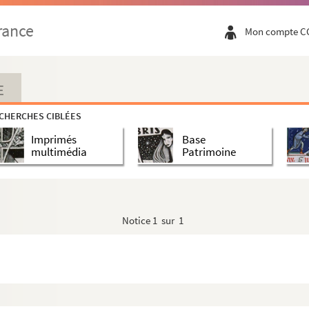
rance
Mon compte C
E
CHERCHES CIBLÉES
Imprimés
Base
multimédia
Patrimoine
Notice
1 sur 1