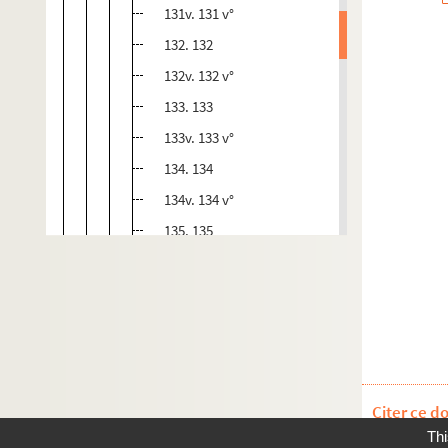
131v. 131 v°
132. 132
132v. 132 v°
133. 133
133v. 133 v°
134. 134
134v. 134 v°
135. 135
135v. 135 v°
136. 136
136v. 136 v°
137. 137
137v. 137 v°
Citer ce d
138. 138
Thi
138v. 138 v°