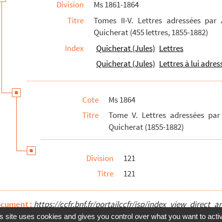
Division
Ms 1861-1864
Titre
Tomes II-V. Lettres adressées par
Quicherat (455 lettres, 1855-1882)
Index
Quicherat (Jules)
Lettres
Quicherat (Jules)
Lettres à lui adres
Cote
Ms 1864
Titre
Tome V. Lettres adressées par
Quicherat (1855-1882)
Division
121
Titre
121
ocument :
https://ccfr.bnf.fr/portailccfr/jsp/index_view_dire
s site uses cookies and gives you control over what you want to acti