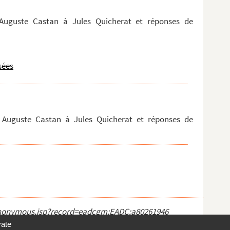
 Auguste Castan à Jules Quicherat et réponses de
sées
 Auguste Castan à Jules Quicherat et réponses de
ct_anonymous.jsp?record=eadcgm:EADC:a80261946
vate