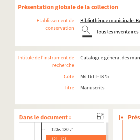
112. 112
Présentation globale de la collection
112v. 112 v°
Etablissement de
Bibliothèque municipale. B
114. 114
conservation
Tous les inventaires
114v. 114 v°
115v. 115 v°
116. 116
Intitulé de l'instrument de
Catalogue général des manu
116v. 116 v°
recherche
117. 117
Cote
Ms 1611-1875
118. 118
Titre
Manuscrits
118v. 118 v°
119. 119
119v. 119 v°
Dans le document :
Prés
120. 120
120v. 120 v°
121. 121