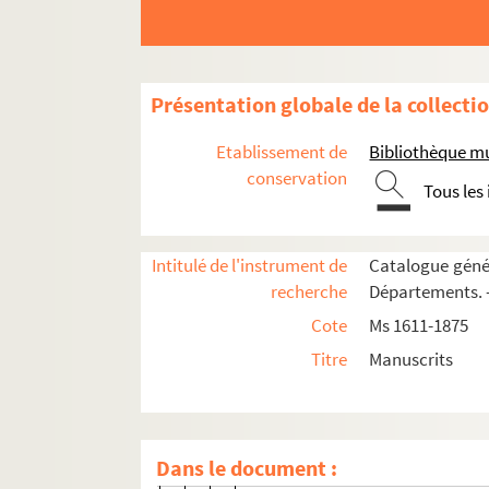
78. 78
78v. 78 v°
79. 79
Présentation globale de la collecti
79v. 79 v°
80. 80
Etablissement de
Bibliothèque m
80v. 80 v°
conservation
Tous les
81. 81
81v. 81 v°
Intitulé de l'instrument de
Catalogue génér
82. 82
recherche
Départements. —
82v. 82 v°
Cote
Ms 1611-1875
83. 83
Titre
Manuscrits
83v. 83 v°
84. 84
84v. 84 v°
Dans le document :
85. 85