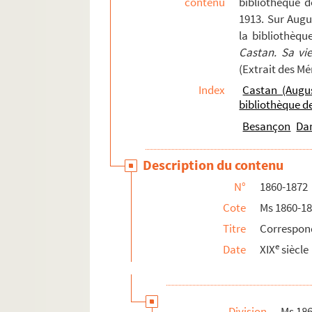
contenu
bibliothèque 
103. 103
1913. Sur Augu
la bibliothèqu
103v. 103 v°
Castan. Sa vi
104. 104
(Extrait des M
104v. 104 v°
Index
Castan (Augu
105. 105
bibliothèque 
105v. 105 v°
Besançon
Da
106. 106
Description du contenu
106v. 106 v°
N°
1860-1872
107. 107
Cote
Ms 1860-1
107v. 107 v°
Titre
Correspon
108. 108
e
Date
XIX
siècle
108v. 108 v°
110. 110
110v. 110 v°
Division
Ms 18