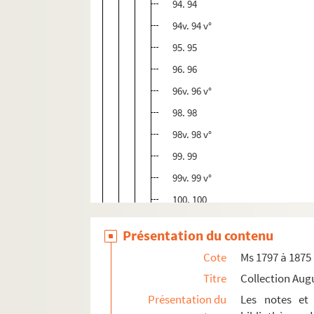
94. 94
94v. 94 v°
95. 95
96. 96
96v. 96 v°
98. 98
98v. 98 v°
99. 99
99v. 99 v°
100. 100
100v. 100 v°
Présentation du contenu
101. 101
Cote
Ms 1797 à 1875
101v. 101 v°
Titre
Collection Aug
102. 102
Présentation du
Les notes et 
102v. 102 v°