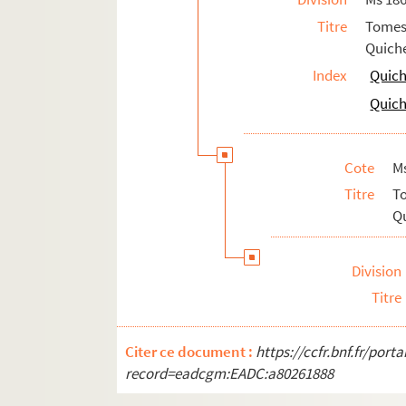
111. 111
Titre
Tomes
111v. 111 v°
Quiche
112. 112
Index
Quich
112v. 112 v°
Quich
114. 114
114v. 114 v°
Cote
M
115v. 115 v°
Titre
T
116. 116
Qu
116v. 116 v°
117. 117
Division
118. 118
Titre
118v. 118 v°
119. 119
Citer ce document :
https://ccfr.bnf.fr/por
record=eadcgm:EADC:a80261888
119v. 119 v°
120. 120