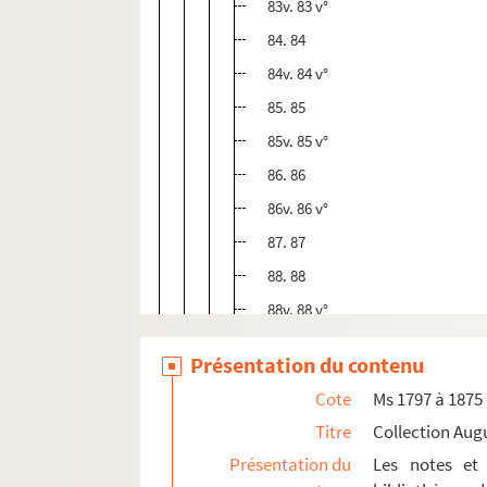
83v. 83 v°
84. 84
84v. 84 v°
85. 85
85v. 85 v°
86. 86
86v. 86 v°
87. 87
88. 88
88v. 88 v°
89. 89
Présentation du contenu
89v. 89 v°
Cote
Ms 1797 à 1875
90. 90
Titre
Collection Aug
90v. 90 v°
Présentation du
Les notes et 
91. 91