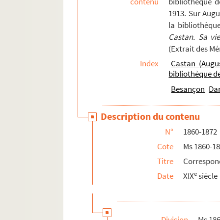
contenu
bibliothèque 
92. 92
1913. Sur Augu
la bibliothèqu
92v. 92 v°
Castan. Sa vi
93. 93
(Extrait des M
94. 94
Index
Castan (Augu
94v. 94 v°
bibliothèque 
95. 95
Besançon
Da
96. 96
Description du contenu
96v. 96 v°
N°
1860-1872
98. 98
Cote
Ms 1860-1
98v. 98 v°
Titre
Correspon
99. 99
e
Date
XIX
siècle
99v. 99 v°
100. 100
100v. 100 v°
Division
Ms 18