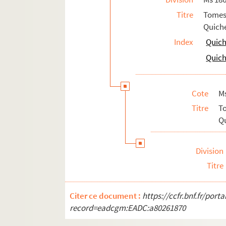
101. 101
Titre
Tomes
101v. 101 v°
Quiche
102. 102
Index
Quich
102v. 102 v°
Quich
103. 103
103v. 103 v°
Cote
M
104. 104
Titre
T
104v. 104 v°
Qu
105. 105
105v. 105 v°
Division
106. 106
Titre
106v. 106 v°
107. 107
Citer ce document :
https://ccfr.bnf.fr/por
record=eadcgm:EADC:a80261870
107v. 107 v°
108. 108