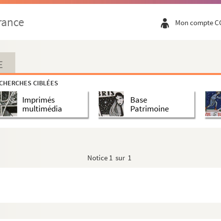
rance
Mon compte C
E
CHERCHES CIBLÉES
Imprimés
Base
multimédia
Patrimoine
Notice
1 sur 1