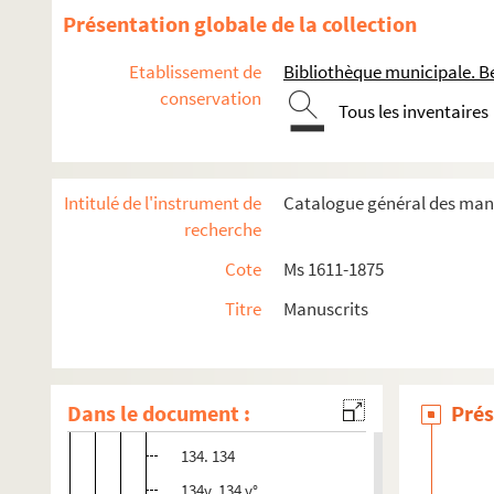
126. 126
Présentation globale de la collection
126v. 126 v°
Etablissement de
Bibliothèque municipale. B
127. 127
conservation
Tous les inventaires
127v. 127 v°
128. 128
128v. 128 v°
Intitulé de l'instrument de
Catalogue général des manu
130. 130
recherche
130v. 130 v°
Cote
Ms 1611-1875
131. 131
Titre
Manuscrits
131v. 131 v°
132. 132
132v. 132 v°
Dans le document :
Prés
133. 133
134. 134
134v. 134 v°