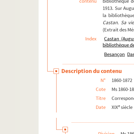
contenu
bibliothèque 
128. 128
1913. Sur Augu
la bibliothèqu
128v. 128 v°
Castan. Sa vi
130. 130
(Extrait des M
130v. 130 v°
Index
Castan (Augu
131. 131
bibliothèque 
131v. 131 v°
Besançon
Da
132. 132
Description du contenu
132v. 132 v°
N°
1860-1872
133. 133
Cote
Ms 1860-1
134. 134
Titre
Correspon
134v. 134 v°
e
Date
XIX
siècle
135. 135
135v. 135 v°
136. 136
Division
Ms 18