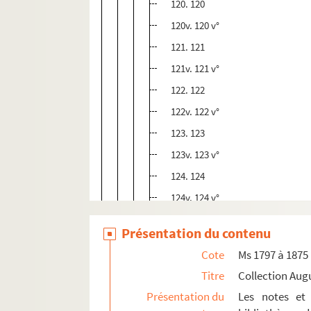
120. 120
120v. 120 v°
121. 121
121v. 121 v°
122. 122
122v. 122 v°
123. 123
123v. 123 v°
124. 124
124v. 124 v°
125. 125
Présentation du contenu
126. 126
Cote
Ms 1797 à 1875
126v. 126 v°
Titre
Collection Aug
127. 127
Présentation du
Les notes et 
127v. 127 v°