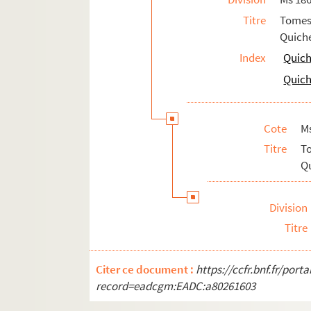
136v. 136 v°
Titre
Tomes
137. 137
Quiche
137v. 137 v°
Index
Quich
138. 138
Quich
138v. 138 v°
139. 139
Cote
M
139v. 139 v°
Titre
T
140. 140
Qu
140v. 140 v°
141. 141
Division
141v. 141 v°
Titre
142. 142
142v. 142 v°
Citer ce document :
https://ccfr.bnf.fr/por
record=eadcgm:EADC:a80261603
143. 143
143v. 143 v°