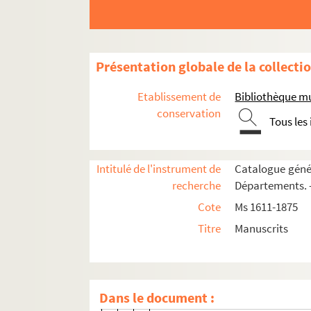
105v. 105 v°
106. 106
106v. 106 v°
Présentation globale de la collecti
107. 107
107v. 107 v°
Etablissement de
Bibliothèque m
108. 108
conservation
Tous les
108v. 108 v°
109. 109
Intitulé de l'instrument de
Catalogue génér
109v. 109 v°
recherche
Départements. —
110. 110
Cote
Ms 1611-1875
110v. 110 v°
Titre
Manuscrits
111. 111
111v. 111 v°
112. 112
Dans le document :
112v. 112 v°