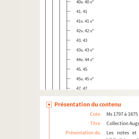
40v. 40 v°
41. 41
41v. 41 v°
42v. 42 v°
43. 43
43v. 43 v°
44v. 44 v°
45. 45
45v. 45 v°
47. 47
47v. 47 v°
Présentation du contenu
48. 48
Cote
Ms 1797 à 1875
49. 49
Titre
Collection Aug
49v. 49 v°
Présentation du
Les notes et 
50. 50