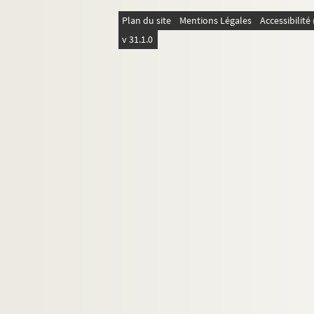
69. 69
Plan du site
Mentions Légales
Accessibilit
v 31.1.0
71. 71
73. 73
73v. 73 v°
74. 74
75. 75
75v. 75 v°
76. 76
77. 77
77v. 77 v°
78. 78
79. 79
80. 80
80v. 80 v°