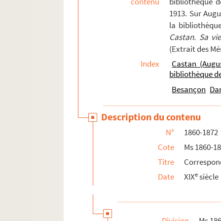
contenu
bibliothèque 
51. 51
1913. Sur Augu
la bibliothèqu
51v. 51 v°
Castan. Sa vi
52. 52
(Extrait des M
53. 53
Index
Castan (Augu
53v. 53 v°
bibliothèque 
54v. 54 v°
Besançon
Da
55. 55
Description du contenu
55v. 55 v°
N°
1860-1872
56. 56
Cote
Ms 1860-1
57. 57
Titre
Correspon
57v. 57 v°
e
Date
XIX
siècle
58. 58
58v. 58 v°
59. 59
Division
Ms 18