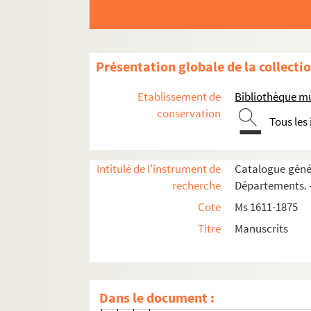
22v. 22 v°
23. 23
23v. 23 v°
Présentation globale de la collecti
24. 24
24v. 24 v°
Etablissement de
Bibliothèque m
25. 25
conservation
Tous les
25v. 25 v°
26. 26
Intitulé de l'instrument de
Catalogue génér
28. 28
recherche
Départements. —
28v. 28 v°
Cote
Ms 1611-1875
29. 29
Titre
Manuscrits
30. 30
30v. 30 v°
31. 31
Dans le document :
31v. 31 v°