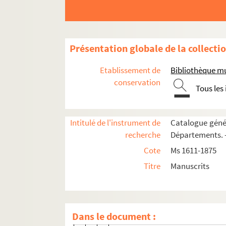
21v. 21 v°
22. 22
22v. 22 v°
Présentation globale de la collecti
23. 23
23v. 23 v°
Etablissement de
Bibliothèque m
24. 24
conservation
Tous les
24v. 24 v°
25. 25
Intitulé de l'instrument de
Catalogue génér
25v. 25 v°
recherche
Départements. —
26. 26
Cote
Ms 1611-1875
28. 28
Titre
Manuscrits
28v. 28 v°
29. 29
30. 30
Dans le document :
30v. 30 v°