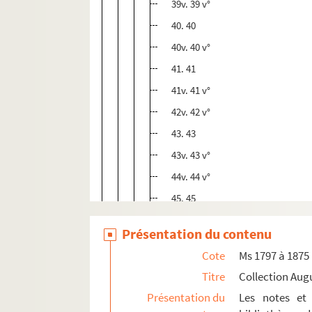
39v. 39 v°
40. 40
40v. 40 v°
41. 41
41v. 41 v°
42v. 42 v°
43. 43
43v. 43 v°
44v. 44 v°
45. 45
45v. 45 v°
Présentation du contenu
47. 47
Cote
Ms 1797 à 1875
47v. 47 v°
Titre
Collection Aug
48. 48
Présentation du
Les notes et 
49. 49