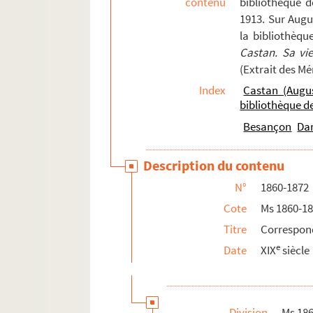
contenu
bibliothèque 
49v. 49 v°
1913. Sur Augu
la bibliothèqu
50. 50
Castan. Sa vi
51. 51
(Extrait des M
51v. 51 v°
Index
Castan (Augu
52. 52
bibliothèque 
53. 53
Besançon
Da
53v. 53 v°
Description du contenu
54v. 54 v°
N°
1860-1872
55. 55
Cote
Ms 1860-1
55v. 55 v°
Titre
Correspon
56. 56
e
Date
XIX
siècle
57. 57
57v. 57 v°
58. 58
Division
Ms 18