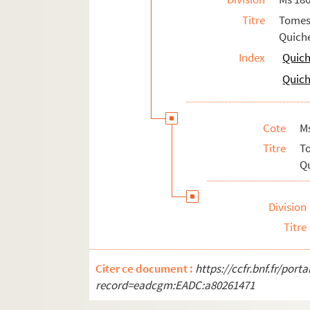
58v. 58 v°
Titre
Tomes
59. 59
Quiche
59v. 59 v°
Index
Quich
60. 60
Quich
61. 61
61v. 61 v°
Cote
M
62. 62
Titre
T
63. 63
Qu
63v. 63 v°
64. 64
Division
64v. 64 v°
Titre
65. 65
65v. 65 v°
Citer ce document :
https://ccfr.bnf.fr/por
record=eadcgm:EADC:a80261471
66. 66
67. 67