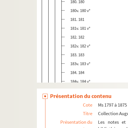
180. 180
180v. 180 v°
181. 181
181v. 181 v°
182. 182
182v. 182 v°
183. 183
183v. 183 v°
184. 184
184v. 184 v°
185. 185
Présentation du contenu
186. 186
Cote
Ms 1797 à 1875
186v. 186 v°
Titre
Collection Aug
187. 187
Présentation du
Les notes et 
188. 188