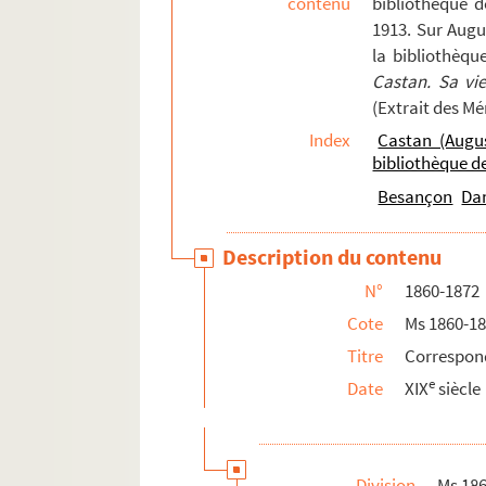
contenu
bibliothèque 
188v. 188 v°
1913. Sur Augu
la bibliothèqu
189. 189
Castan. Sa vi
189v. 189 v°
(Extrait des M
190. 190
Index
Castan (Augu
190v. 190 v°
bibliothèque 
191. 191
Besançon
Da
192. 192
Description du contenu
192v. 192 v°
N°
1860-1872
193. 193
Cote
Ms 1860-1
193v. 193 v°
Titre
Correspon
194. 194
e
Date
XIX
siècle
194v. 194 v°
195. 195
195v. 195 v°
Division
Ms 18