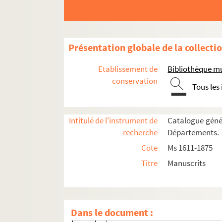
157. 157
158. 158
158v. 158 v°
Présentation globale de la collecti
159. 159
159v. 159 v°
Etablissement de
Bibliothèque m
160. 160
conservation
Tous les
162. 162
162v. 162 v°
Intitulé de l'instrument de
Catalogue génér
164. 164
recherche
Départements. —
164v. 164 v°
Cote
Ms 1611-1875
166. 166
Titre
Manuscrits
166v. 166 v°
168. 168
168v. 168 v°
Dans le document :
169. 169