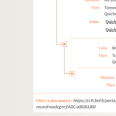
196. 196
Titre
Tomes
196v. 196 v°
Quiche
197. 196-3..196-3(300)197
Index
Quich
197v. 197 v°
Quich
198. 198
198v. 198 v°
Cote
M
199. 199
Titre
T
199v. 199 v°
Qu
200v. 200 v°
201. 201
Division
201v. 201 v°
Titre
202. 202
203. 203
Citer ce document :
https://ccfr.bnf.fr/por
record=eadcgm:EADC:a80261360
203v. 203 v°
204. 204