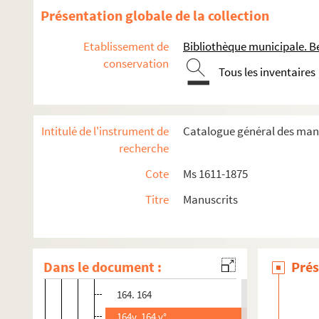
151. 151
Présentation globale de la collection
151v. 151 v°
Etablissement de
Bibliothèque municipale. B
152. 152
conservation
Tous les inventaires
153. 153
155. 155
157. 157
Intitulé de l'instrument de
Catalogue général des manu
158. 158
recherche
158v. 158 v°
Cote
Ms 1611-1875
159. 159
Titre
Manuscrits
159v. 159 v°
160. 160
162. 162
Dans le document :
Prés
162v. 162 v°
164. 164
164v. 164 v°