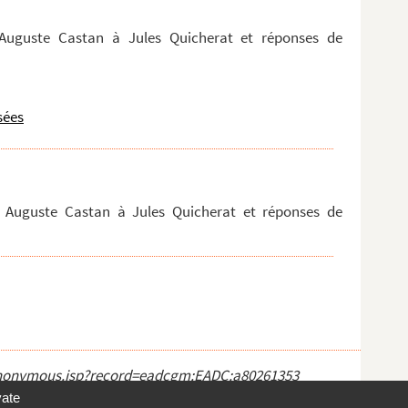
 Auguste Castan à Jules Quicherat et réponses de
sées
ar Auguste Castan à Jules Quicherat et réponses de
ct_anonymous.jsp?record=eadcgm:EADC:a80261353
vate