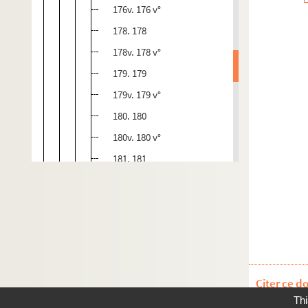
176v. 176 v°
178. 178
178v. 178 v°
179. 179
179v. 179 v°
180. 180
180v. 180 v°
181. 181
181v. 181 v°
182. 182
182v. 182 v°
183. 183
183v. 183 v°
Citer ce d
184. 184
Thi
184v. 184 v°