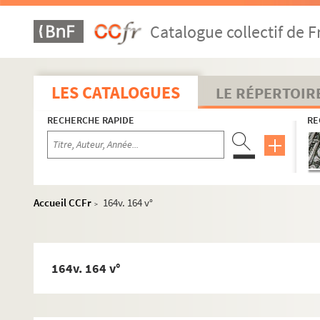
142v. 142 v°
Catalogue collectif de F
143. 143
144. 144
144v. 144 v°
LES CATALOGUES
LE RÉPERTOIR
145. 145
RECHERCHE RAPIDE
RE
146. 146
146v. 146 v°
147. 147
147v. 147 v°
Accueil CCFr
164v. 164 v°
>
148. 148
148v. 148 v°
149. 149
164v. 164 v°
150. 150
150v. 150 v°