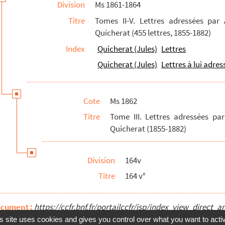
Division
Ms 1861-1864
Titre
Tomes II-V. Lettres adressées par
Quicherat (455 lettres, 1855-1882)
Index
Quicherat (Jules)
Lettres
Quicherat (Jules)
Lettres à lui adres
Cote
Ms 1862
Titre
Tome III. Lettres adressées p
Quicherat (1855-1882)
Division
164v
Titre
164 v°
ocument :
https://ccfr.bnf.fr/portailccfr/jsp/index_view_dire
s site uses cookies and gives you control over what you want to acti