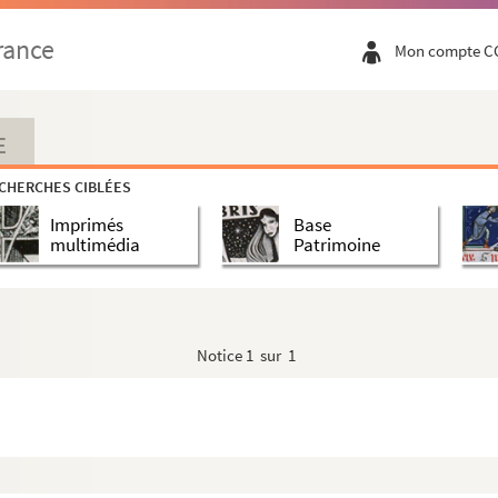
rance
Mon compte C
E
CHERCHES CIBLÉES
Imprimés
Base
multimédia
Patrimoine
Notice
1 sur 1