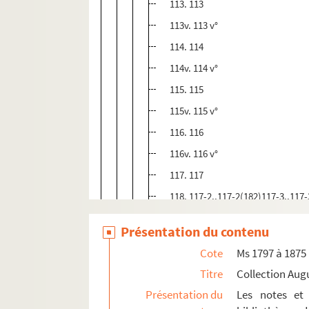
113. 113
113v. 113 v°
114. 114
114v. 114 v°
115. 115
115v. 115 v°
116. 116
116v. 116 v°
117. 117
118. 117-2..117-2(182)117-3..117
118v. 118 v°
Présentation du contenu
119. 119
Cote
Ms 1797 à 1875
120v. 120 v°
Titre
Collection Aug
212. 212
Présentation du
Les notes et 
122v. 122 v°