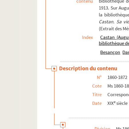
contenu
bibliothèque 
123. 123
1913. Sur Augu
la bibliothèqu
123v. 123 v°
Castan. Sa vi
124. 124
(Extrait des M
124v. 124 v°
Index
Castan (Augu
125. 125
bibliothèque 
125v. 125 v°
Besançon
Da
126. 126
Description du contenu
127. 127
N°
1860-1872
127v. 127 v°
Cote
Ms 1860-1
128. 128
Titre
Correspon
128v. 128 v°
e
Date
XIX
siècle
129. 129
129v. 129 v°
131. 131
Division
Ms 18