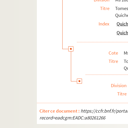
131v. 131 v°
Titre
Tomes
132. 132
Quiche
133. 133
Index
Quich
133v. 133 v°
Quich
134. 134
135. 135
Cote
M
135v. 135 v°
Titre
T
137. 137
Qu
137v. 137 v°
138. 138
Division
138v. 138 v°
Titre
139. 139
139v. 139 v°
Citer ce document :
https://ccfr.bnf.fr/por
record=eadcgm:EADC:a80261266
140. 140
141. 141