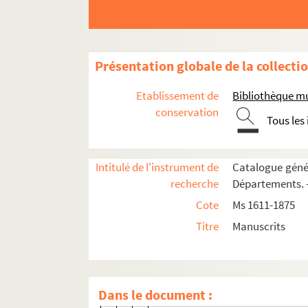
93. 93
94v. 94 v°
95. 95
Présentation globale de la collecti
95v. 95 v°
96v. 96 v°
Etablissement de
Bibliothèque m
97. 97
conservation
Tous les
97v. 97 v°
98. 98
Intitulé de l'instrument de
Catalogue génér
98v. 98 v°
recherche
Départements. —
99. 99
Cote
Ms 1611-1875
99v. 99 v°
Titre
Manuscrits
100. 100
100v. 100 v°
101. 101
Dans le document :
101v. 101 v°