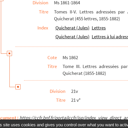
Division
Ms 1861-1864
Titre
Tomes II-V. Lettres adressées par
Quicherat (455 lettres, 1855-1882)
Index
Quicherat (Jules)
Lettres
Quicherat (Jules)
Lettres à lui adres
Cote
Ms 1862
Titre
Tome III. Lettres adressées p
Quicherat (1855-1882)
Division
21v
Titre
21 v°
ocument :
https://ccfr.bnf.fr/portailccfr/jsp/index_view_dire
s site uses cookies and gives you control over what you want to acti