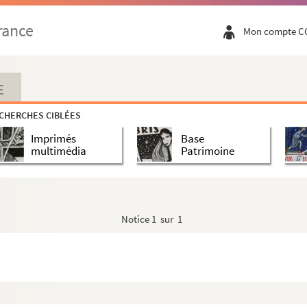
rance
Mon compte C
E
CHERCHES CIBLÉES
Imprimés
Base
multimédia
Patrimoine
Notice
1 sur 1