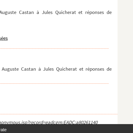
 Auguste Castan à Jules Quicherat et réponses de
sées
ar Auguste Castan à Jules Quicherat et réponses de
ct_anonymous.jsp?record=eadcgm:EADC:a80261140
vate