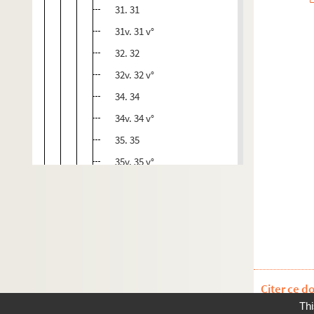
31. 31
31v. 31 v°
32. 32
32v. 32 v°
34. 34
34v. 34 v°
35. 35
35v. 35 v°
36. 36
36v. 36 v°
37. 37
37v. 37 v°
38. 38
Citer ce d
38v. 38 v°
Thi
39. 39