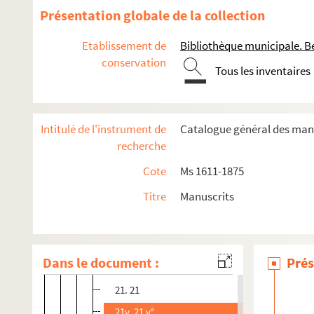
14. 14
Présentation globale de la collection
14v. 14 v°
Etablissement de
Bibliothèque municipale. B
15. 15
conservation
Tous les inventaires
16. 16
16v. 16 v°
17. 17
Intitulé de l'instrument de
Catalogue général des manu
17v. 17 v°
recherche
18. 18
Cote
Ms 1611-1875
18v. 18 v°
Titre
Manuscrits
19. 19
19v. 19 v°
20. 20
Dans le document :
Prés
20v. 20 v°
21. 21
21v. 21 v°