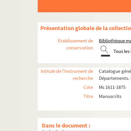
329v. 329 v°
330. 330
330v. 330 v°
Présentation globale de la collecti
331. 331
Etablissement de
Bibliothèque m
331v. 331 v°
conservation
Tous les
332. 332
332v. 332 v°
333. 333
Intitulé de l'instrument de
Catalogue génér
recherche
Départements. —
333v. 333 v°
Cote
Ms 1611-1875
334. 334
Titre
Manuscrits
334v. 334 v°
335. 335
335v. 335 v°
Dans le document :
336. 336