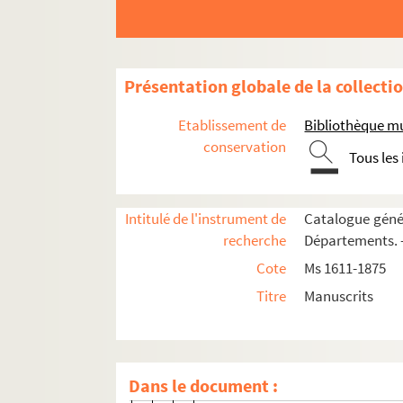
306. 306
306v. 306 v°
307v. 307 v°
Présentation globale de la collecti
308. 308
308v. 308 v°
Etablissement de
Bibliothèque m
309v. 309 v°
conservation
Tous les
310. 310
311v. 311 v°
Intitulé de l'instrument de
Catalogue génér
312. 312
recherche
Départements. —
312v. 312 v°
Cote
Ms 1611-1875
313. 313
Titre
Manuscrits
313v. 313 v°
314. 314
314v. 314 v°
Dans le document :
315v. 315 v°