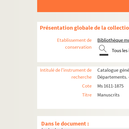
84v. 84 v°
85. 85
86. 86
Présentation globale de la collecti
86v. 86 v°
87. 87
Etablissement de
Bibliothèque m
87v. 87 v°
conservation
Tous les
88. 88
88v. 88 v°
Intitulé de l'instrument de
Catalogue génér
89. 89
recherche
Départements. —
89v. 89 v°
Cote
Ms 1611-1875
90. 90
Titre
Manuscrits
90v. 90 v°
91. 91
91v. 91 v°
Dans le document :
92. 92