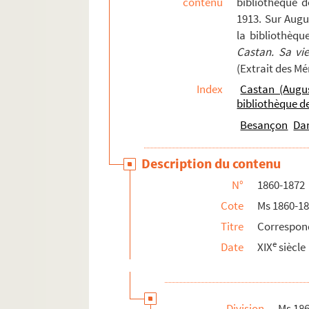
contenu
bibliothèque 
109. 109
1913. Sur Augu
la bibliothèqu
109v. 109 v°
Castan. Sa vi
110. 110
(Extrait des M
110v. 110 v°
Index
Castan (Augu
111. 111
bibliothèque 
111v. 111 v°
Besançon
Da
112. 112
Description du contenu
112v. 112 v°
N°
1860-1872
113. 113
Cote
Ms 1860-1
113v. 113 v°
Titre
Correspon
114. 114
e
Date
XIX
siècle
115. 115
115v. 115 v°
116v. 116 v°
Division
Ms 18