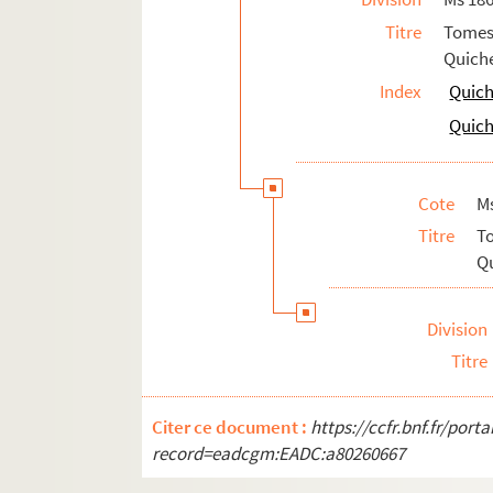
117. 117
Titre
Tomes
117v. 117 v°
Quiche
118. 118
Index
Quich
118v. 118 v°
Quich
119. 119
119v. 119 v°
Cote
M
121. 121
Titre
T
121v. 121 v°
Qu
122. 122
122v. 122 v°
Division
123. 123
Titre
123v. 123 v°
125. 125
Citer ce document :
https://ccfr.bnf.fr/por
record=eadcgm:EADC:a80260667
125v. 125 v°
126. 126