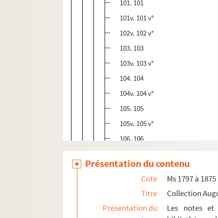
101. 101
101v. 101 v°
102v. 102 v°
103. 103
103v. 103 v°
104. 104
104v. 104 v°
105. 105
105v. 105 v°
106. 106
106v. 106 v°
Présentation du contenu
107. 107
Cote
Ms 1797 à 1875
107v. 107 v°
Titre
Collection Aug
108. 108
Présentation du
Les notes et 
108v. 108 v°