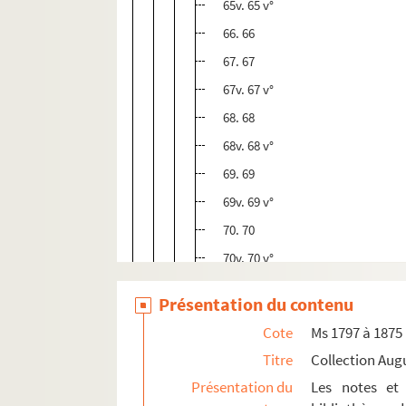
65v. 65 v°
66. 66
67. 67
67v. 67 v°
68. 68
68v. 68 v°
69. 69
69v. 69 v°
70. 70
70v. 70 v°
71. 71
Présentation du contenu
71v. 71 v°
Cote
Ms 1797 à 1875
72. 72
Titre
Collection Aug
72v. 72 v°
Présentation du
Les notes et 
73. 73