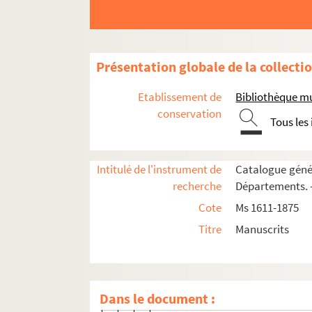
48v. 48 v°
49. 49
49v. 49 v°
Présentation globale de la collecti
50. 50
50v. 50 v°
Etablissement de
Bibliothèque m
51. 51
conservation
Tous les
51v. 51 v°
52v. 52 v°
Intitulé de l'instrument de
Catalogue génér
53. 53
recherche
Départements. —
53v. 53 v°
Cote
Ms 1611-1875
54. 54
Titre
Manuscrits
54v. 54 v°
55. 55
56v. 56 v°
Dans le document :
57. 57