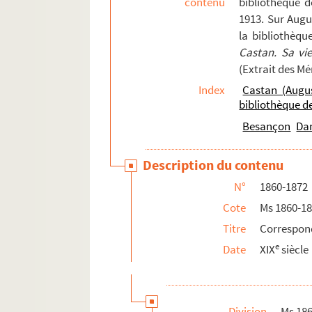
contenu
bibliothèque 
73v. 73 v°
1913. Sur Augu
la bibliothèqu
74. 74
Castan. Sa vi
74v. 74 v°
(Extrait des M
75. 75
Index
Castan (Augu
75v. 75 v°
bibliothèque 
77. 77
Besançon
Da
77v. 77 v°
Description du contenu
78. 78
N°
1860-1872
78v. 78 v°
Cote
Ms 1860-1
79. 79
Titre
Correspon
79v. 79 v°
e
Date
XIX
siècle
80. 80
80v. 80 v°
81. 81
Division
Ms 18