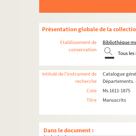
45v. 45 v°
46. 46
46v. 46 v°
Présentation globale de la collecti
47. 47
47v. 47 v°
Etablissement de
Bibliothèque m
48. 48
conservation
Tous les
48v. 48 v°
49. 49
Intitulé de l'instrument de
Catalogue génér
49v. 49 v°
recherche
Départements. —
50. 50
Cote
Ms 1611-1875
50v. 50 v°
Titre
Manuscrits
51. 51
51v. 51 v°
52v. 52 v°
Dans le document :
53. 53