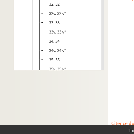
32. 32
32v. 32 v°
33. 33
33v. 33 v°
34. 34
34v. 34 v°
35. 35
35v. 35 v°
36. 36
36v. 36 v°
37. 37
37v. 37 v°
38. 38
Citer ce d
38v. 38 v°
Thi
39. 39