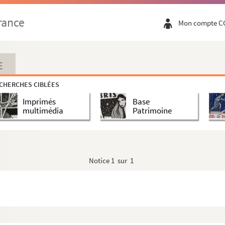
rance
Mon compte C
E
CHERCHES CIBLÉES
Imprimés
Base
multimédia
Patrimoine
Notice
1 sur 1