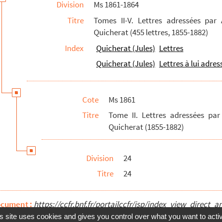
Division
Ms 1861-1864
Titre
Tomes II-V. Lettres adressées par
Quicherat (455 lettres, 1855-1882)
Index
Quicherat (Jules)
Lettres
Quicherat (Jules)
Lettres à lui adres
Cote
Ms 1861
Titre
Tome II. Lettres adressées pa
Quicherat (1855-1882)
Division
24
Titre
24
ocument :
https://ccfr.bnf.fr/portailccfr/jsp/index_view_dire
s site uses cookies and gives you control over what you want to acti