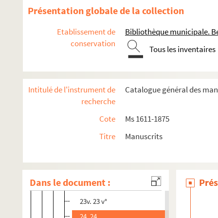
17. 17
Présentation globale de la collection
17v. 17 v°
Etablissement de
Bibliothèque municipale. B
18. 18
conservation
Tous les inventaires
18v. 18 v°
19. 19
19v. 19 v°
Intitulé de l'instrument de
Catalogue général des manu
20. 20
recherche
20v. 20 v°
Cote
Ms 1611-1875
21. 21
Titre
Manuscrits
21v. 21 v°
22. 22
22v. 22 v°
Dans le document :
Prés
23. 23
23v. 23 v°
24. 24