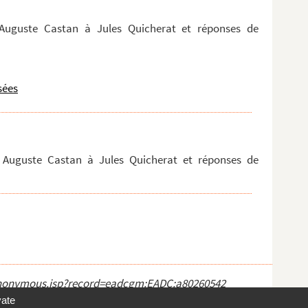
 Auguste Castan à Jules Quicherat et réponses de
sées
r Auguste Castan à Jules Quicherat et réponses de
ct_anonymous.jsp?record=eadcgm:EADC:a80260542
vate