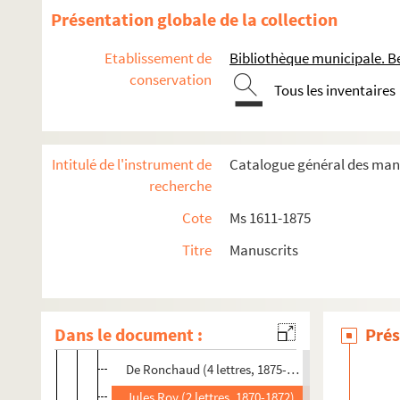
Auguste Bernard (6 lettres, 1855-1868)
Présentation globale de la collection
Jean Gigoux (4 lettres, 1869-1881)
Etablissement de
Bibliothèque municipale. B
Valfrey (1 letttre, s. d.)
conservation
Tous les inventaires
Comte de Chardonnet (1 lettre, 1889)
Ludovic Drapeyron (15 lettres, 1869-1871)
Albert Dumont (3 lettres, 1869-1870)
Intitulé de l'instrument de
Catalogue général des manu
Gustave Lambert (1 lettre, 1868)
recherche
Lorédan Larchey (1 lettre, s. d.)
Cote
Ms 1611-1875
Littré (1 lettre, 1875)
Titre
Manuscrits
Henri Martin (7 lettres, 1865-1882)
Mathieu de la Drôme (1 lettre, s. d.)
Mme Michelet (1 lettre, 1877)
Dans le document :
Prés
Marquis de Moustier (2 lettres, 1882)
De Ronchaud (4 lettres, 1875-1877)
Jules Roy (2 lettres, 1870-1872)