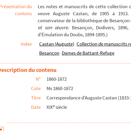
Présentation du
Les notes et manuscrits de cette collection 
contenu
veuve Auguste Castan, de 1905 à 1913. S
conservateur de la bibliothèque de Besançon d
et son œuvre
. Besançon, Dodivers, 1896, 
d'Émulation du Doubs, 1894-1895.)
Index
Castan (Auguste)
Collection de manuscrits r
3 lettres, 1875-1881)
Besançon
Dames de Battant-Refuge
Description du contenu
N°
1860-1872
Cote
Ms 1860-1872
Titre
Correspondance d'Auguste Castan (1833-
e
Date
XIX
siècle