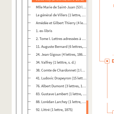
Mlle Marie de Saint-Juan (53 lettres, 1850-1889)
Le général de Villers (1 lettre, 1870)
Amédée et Gilbert Thierry (4 lettres, 1868)
1. ex-libris
2. Tome I. Lettres adressées à Castan. Mgr Besson (
11. Auguste Bernard (6 lettres, 1855-1868)
24. Jean Gigoux (4 lettres, 1869-1881)
34. Valfrey (1 letttre, s. d.)
38. Comte de Chardonnet (1 lettre, 1889)
41. Ludovic Drapeyron (15 lettres, 1869-1871)
76. Albert Dumont (3 lettres, 1869-1870)
83. Gustave Lambert (1 lettre, 1868)
88. Lorédan Larchey (1 lettre, s. d.)
92. Littré (1 lettre, 1875)