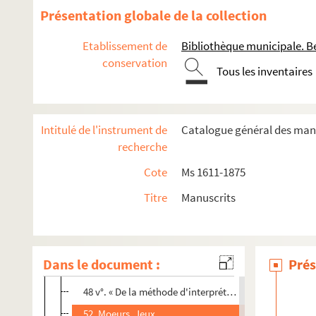
Fol. 21. Monnaies et jetons de Besançon
Présentation globale de la collection
Fol. 38. Sigillographie comtoise
Etablissement de
Bibliothèque municipale. B
Fol. 43. Linguistique, Patois, Noms de lieu
conservation
Tous les inventaires
Fol. 48 vo. « De la méthode d'interprétation des noms 
Fol. 52. Mœurs, Jeux
1. page de titre
Intitulé de l'instrument de
Catalogue général des manu
2. Numismatique comtoise. Numismatique générale
recherche
6. Monnaies gauloises
Cote
Ms 1611-1875
15. Monnaies romaines
Titre
Manuscrits
16 v°. Médailles et monnaies comtoises
21. Monnaies et jetons de Besançon
38. Sigillographie comtoise
Dans le document :
Prés
43. Linguistique, Patois, Noms de lieu
48 v°. « De la méthode d'interprétation des noms de li
52. Moeurs, Jeux