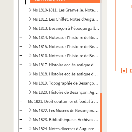
Ms 1810-1811. Les Granvelle. Notes d'Auguste Castan (
Ms 1812. Les Chiflet. Notes d'Auguste Castan (1833-189
Ms 1813. Besançon à l'époque gallo-romaine. Notes d'
Ms 1814. Notes sur l'histoire de Besançon. Le Moyen-Ag
Ms 1815. Notes sur l'histoire de Besançon. Le Moyen-Age
Ms 1816. Notes sur l'histoire de Besançon. Les Temps 
Ms 1817. Histoire ecclésiastique de Besançon. Clergé s
Ms 1818. Histoire ecclésiastique de Besançon. Clergé ré
Ms 1819. Topographie de Besançon. Rues et places. Lie
Ms 1820. Histoire de Besançon. Agriculture, industrie,
Ms 1821. Droit coutumier et féodal à Besançon. Notes d'
Ms 1822. Les Musées de Besançon. Notes d'Auguste Cas
Ms 1823. Bibliothèque et Archives de Besançon. Notes 
Ms 1824. Notes diverses d'Auguste Castan (1833-1892)