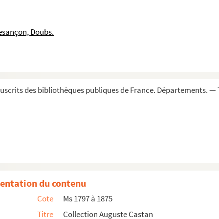
esançon, Doubs.
de lieu »
scrits des bibliothèques publiques de France. Départements. — 
entation du contenu
Cote
Ms 1797 à 1875
eu »
Titre
Collection Auguste Castan