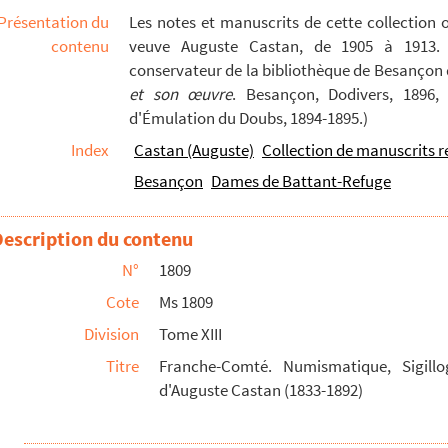
Présentation du
Les notes et manuscrits de cette collection 
1833-1892)
contenu
veuve Auguste Castan, de 1905 à 1913. S
2)
conservateur de la bibliothèque de Besançon d
et son œuvre
. Besançon, Dodivers, 1896, 
Auguste Castan (1833-1892)
d'Émulation du Doubs, 1894-1895.)
e
e
e. (IX
-XIII
siècle). Notes d'Auguste Castan (1833-189...
Index
Castan (Auguste)
Collection de manuscrits r
e
e
. (XIII
-XV
siècle). Notes d'Auguste Castan (1833-189...
Besançon
Dames de Battant-Refuge
e
e
modernes. (XVI
-XIX
siècle). Notes d'Auguste Castan (18...
éculier. Notes d'Auguste Castan (1833-1892)
Description du contenu
gulier. Liturgie bisontine. Notes d'Auguste Castan (18...
N°
1809
ux-dits. Notes d'Auguste Castan (1833-1892)
Cote
Ms 1809
 commerce, institutions. Notes d'Auguste Castan (1833-1...
Division
Tome XIII
Auguste Castan (1833-1892)
Titre
Franche-Comté. Numismatique, Sigillo
tan (1833-1892)
d'Auguste Castan (1833-1892)
d'Auguste Castan (1833-1892)