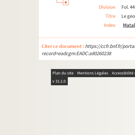
Division
Fol. 44
Titre
Le gé
Index
Matal
Citer ce document :
https://ccfr.bnf.fr/por
record=eadcgm:EADC:a80260238
Plan du site
Mentions Légales
Accessibilit
v 31.1.0