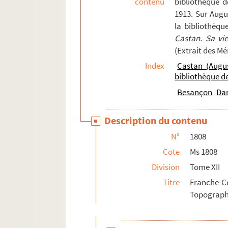
contenu
bibliothèque 
1913. Sur Augu
Ms 1839. Procès-verbaux des séances de la S
la bibliothèqu
Ms 1840. Procès-verbaux des séances de la
C
Castan. Sa vi
Ms 1841. Procès-verbaux de la Commission cha
(Extrait des M
Ms 1842-1851. Inventaire et analyse des re
Index
Castan (Augu
bibliothèque 
Ms 1852. Inventaire sommaire des Délibérati
Besançon
Da
Ms 1853-1855. Inventaire et analyse des r
Ms 1856-1858. Inventaire sommaire des arc
Description du contenu
Ms 1859. Notes et copies de documents pour 
N°
1808
Ms 1860-1872. Correspondance d'Auguste
Cote
Ms 1808
Ms 1873. Correspondance d'Auguste Castan (
Division
Tome XII
Ms 1874. Lettres de Léopold Delisle à Augus
Titre
Franche-
Ms 1875. Notices diverses, par Francis Sa
Topographi