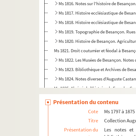
Ms 1816. Notes sur l'histoire de Besanço
Ms 1817. Histoire ecclésiastique de Besan
Ms 1818. Histoire ecclésiastique de Besanç
Ms 1819. Topographie de Besançon. Rues e
Ms 1820. Histoire de Besançon. Agricultur
Ms 1821. Droit coutumier et féodal à Besan
Ms 1822. Les Musées de Besançon. Notes 
Ms 1823. Bibliothèque et Archives de Bes
Ms 1824. Notes diverses d'Auguste Castan
Ms 1825. Abrégé de l'histoire de Franche-C
Ms 1826-1832. Pièces concernant les Musé
Présentation du contenu
Ms 1833. Notes d'Auguste Castan (1833-1892
Cote
Ms 1797 à 1875
Ms 1834-1836. Notes et documents relatifs
Titre
Collection Aug
Ms 1837. Discours de réception d'Auguste C
Présentation du
Les notes et 
Ms 1838. « Copie réduite du journal d'un Bis