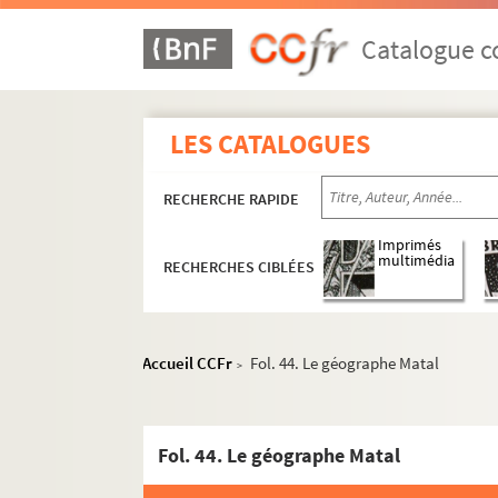
Catalogue co
LES CATALOGUES
RECHERCHE RAPIDE
Imprimés
multimédia
RECHERCHES CIBLÉES
Ms 1611 à 1651. Histoire de Besançon
Ms 1652 à 1675. Histoire de la Franche-Comt
Ms 1676 à 1719. Histoire de la noblesse, héra
Accueil CCFr
Fol. 44. Le géographe Matal
>
Ms 1720 à 1752. Histoire du livre, numismati
Ms 1753 à 1780. Collection Charles Weiss
Fol. 44. Le géographe Matal
Ms 1781 à 1790. Collection d'Auxiron
Ms 1791 à 1796. Collection Louis Chenot