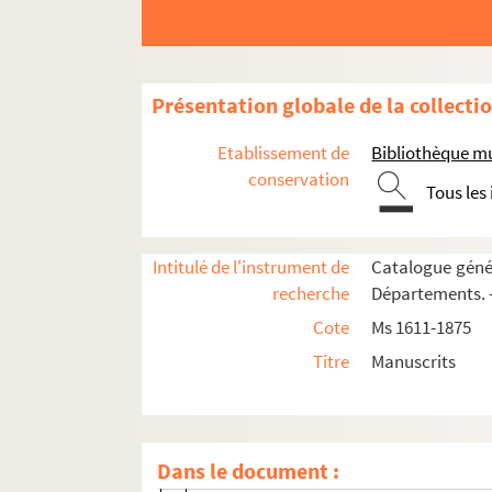
Ms 1797 à 1875. Collection Auguste Castan
Ms 1797-1798. Archéologie et antiquités 
Ms 1799. Franche-Comté. Antiquités. Épi
Présentation globale de la collecti
Ms 1800. Franche-Comté. Archéologie. Al
Etablissement de
Bibliothèque m
Ms 1801. Notes sur l'histoire de la Fran
conservation
Tous les
Ms 1802. Notes sur l'histoire de la Fran
Ms 1803-1804. Biographie comtoise. Note
Intitulé de l'instrument de
Catalogue génér
Ms 1805-1806. Les Artistes comtois. Note
recherche
Départements. —
Ms 1807. Franche-Comté. Histoire de l'Ar
Cote
Ms 1611-1875
Ms 1808. Franche-Comté. Enseignement, Imp
Titre
Manuscrits
Fol. 2. Écoles, Collèges, Universités
Fol. 26. L'imprimerie à Besançon et en
Fol. 35. L'imprimerie à Salins
Dans le document :
Fol. 38 vo. La papeterie et la librairie à