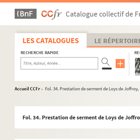
Catalogue collectif de F
LES CATALOGUES
LE RÉPERTOIR
RECHERCHE RAPIDE
RE
Ms 1611 à 1651. Histoire de Besançon
Accueil CCFr
Fol. 34. Prestation de serment de Loys de Joffroy,
Ms 1652 à 1675. Histoire de la Franche-Comté
>
Ms 1676 à 1719. Histoire de la noblesse, héraldique, généa
Ms 1720 à 1752. Histoire du livre, numismatique
Fol. 34. Prestation de serment de Loys de Joffro
Ms 1753 à 1780. Collection Charles Weiss
Ms 1781 à 1790. Collection d'Auxiron
Ms 1791 à 1796. Collection Louis Chenot