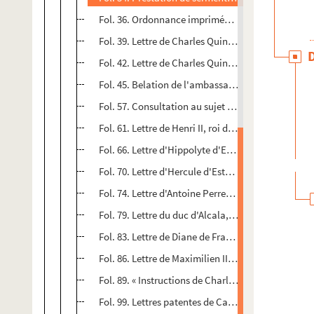
Fol. 36. Ordonnance imprimée de Charles Quint sur
Fol. 39. Lettre de Charles Quint au pape Jules III. 
Fol. 42. Lettre de Charles Quint aux bourgeois de 
Fol. 45. Belation de l'ambassadeur vénitien Caval
Fol. 57. Consultation au sujet d'un fief, dépenda
Fol. 61. Lettre de Henri II, roi de France, au baron
Fol. 66. Lettre d'Hippolyte d'Este, dit le cardinal d
Fol. 70. Lettre d'Hercule d'Este, duc de Ferrare, a
Fol. 74. Lettre d'Antoine Perrenot de Granvelle, év
Fol. 79. Lettre du duc d'Alcala, vice-roi de Naples
Fol. 83. Lettre de Diane de France, duchesse de M
Fol. 86. Lettre de Maximilien II, empereur d'Alle
Fol. 89. « Instructions de Charles IX, roi de France
Fol. 99. Lettres patentes de Catherine de Médicis,