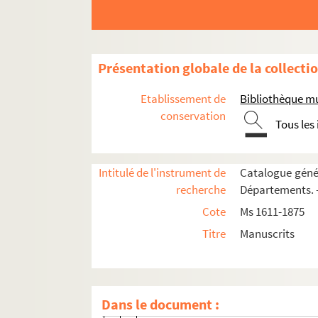
Ms 1791 (Tome Ier). [Titre absent ou non
Fol. 1. Bulle du pape Innocent IV en
Fol. 4. Bulle du pape Boniface VIII, 
Présentation globale de la collecti
Fol. 7. Lettres patentes de Jeanne d
Etablissement de
Bibliothèque m
Fol. 10. Mandement du roi Charles V a
conservation
Tous les
Fol. 19. Mandement du roi Charles VI
Fol. 22. Acte d'appel de l'archevêq
Intitulé de l'instrument de
Catalogue génér
Fol. 23. Extrait du testament de Theo
recherche
Départements. —
Fol. 26. Décret du Concile de Bâle, 
Cote
Ms 1611-1875
Fol. 28. Mandement du roi Henri VI d
Titre
Manuscrits
Fol. 33. Testament de Marie Dandolo.
Fol. 36. Traité conclu entre Henri IV, 
Fol. 39. [Titre absent ou non renseig
Dans le document :
Fol. 139. Bulle du pape Innocent VII