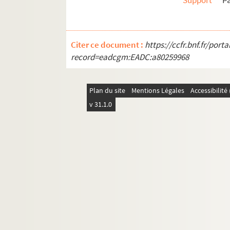
Support
P
Citer ce document :
https://ccfr.bnf.fr/por
record=eadcgm:EADC:a80259968
Plan du site
Mentions Légales
Accessibilit
v 31.1.0