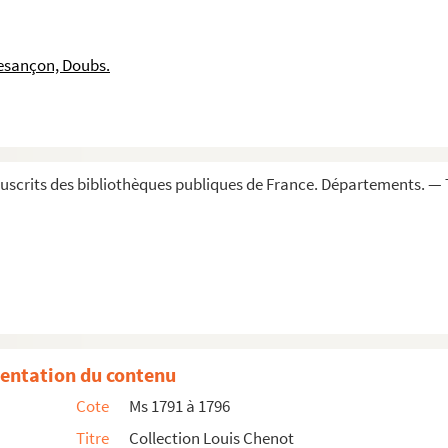
rdre de Citeaux. Rome, mars 1243
 la partie supérieure. Rome, 1300
esançon, Doubs.
eine douairière de France, autorisant Agnès, veuve d'Ardic...
 la ville de Toulouse, au sujet du bannissement du sire de ...
ux États de Languedoc une aide de 800 000 francs. Paris, 15 ...
on, Thiébaud de Rougemont, contre un mandement de l'Empereur. ...
scrits des bibliothèques publiques de France. Départements. — 
r, délivré par l'official de Besançon. 15 juin 1429
rd de Casillac évêque d'Albi. Bâle, 13 janvier 1436
rdonnant le paiement de 4 livres tournois par jour de voyag...
oût 1468
e, et le roi René d'Anjou, par lequel Henri reconnaît le...
entation du contenu
 Parlement de Toulouse, annulant l'élection canonique de Pie...
Cote
Ms 1791 à 1796
Hadriano Castellani, son nonce près du roi d'Ecosse, Jacques...
Titre
Collection Louis Chenot
monastère de Saint-Ruf, près Valence. Rome, 12 janvier 1491