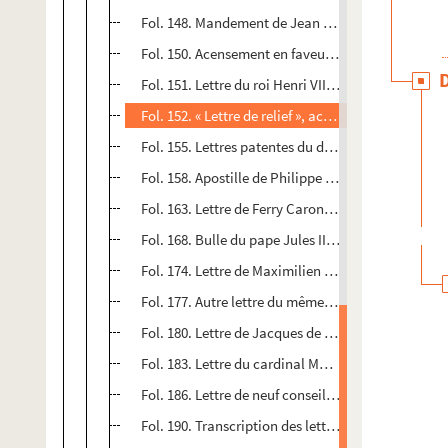
Fol. 148. Mandement de Jean de Chalon aux baillis
Fol. 150. Acensement en faveur de la confrérie de 
Fol. 151. Lettre du roi Henri VIII au sieur de la Gr
Fol. 152. « Lettre de relief », accordée par Philip
Fol. 155. Lettres patentes du duc Charles de Savoie
Fol. 158. Apostille de Philippe le Beau, roi de Cast
Fol. 163. Lettre de Ferry Carondelet à Madame (la 
Fol. 168. Bulle du pape Jules II concernant les m
Fol. 174. Lettre de Maximilien de Sforza, duc de M
Fol. 177. Autre lettre du même à la même. Plaisan
Fol. 180. Lettre de Jacques de Bannisis, secrétair
Fol. 183. Lettre du cardinal Mathieu Schinner, dit 
Fol. 186. Lettre de neuf conseillers au Parlement d
Fol. 190. Transcription des lettres patentes octroyé