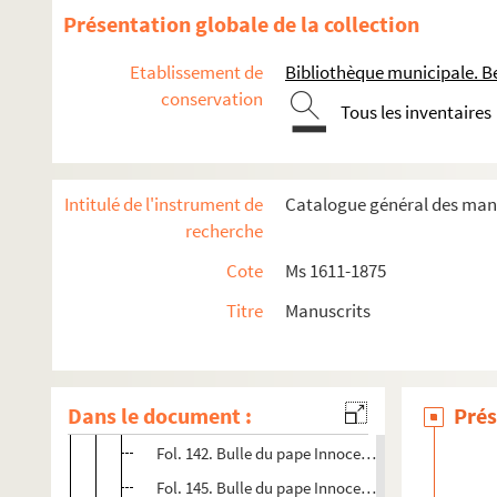
Fol. 1. Bulle du pape Innocent IV en faveur de l'O
Présentation globale de la collection
Fol. 4. Bulle du pape Boniface VIII, incomplète de
Etablissement de
Bibliothèque municipale. B
Fol. 7. Lettres patentes de Jeanne de Bourgogne, r
conservation
Fol. 10. Mandement du roi Charles V aux consuls de
Tous les inventaires
Fol. 19. Mandement du roi Charles VI, demandant a
Fol. 22. Acte d'appel de l'archevêque de Besanç
Intitulé de l'instrument de
Catalogue général des manu
Fol. 23. Extrait du testament de Theobald de Portie
recherche
Fol. 26. Décret du Concile de Bâle, nommant Berna
Cote
Ms 1611-1875
Fol. 28. Mandement du roi Henri VI d'Angleterre, o
Titre
Manuscrits
Fol. 33. Testament de Marie Dandolo. Venise, 22 a
Fol. 36. Traité conclu entre Henri IV, roi de Castill
Fol. 39. [Titre absent ou non renseigné]
Dans le document :
Prés
Fol. 139. Bulle du pape Innocent VIII, adressée au
Fol. 142. Bulle du pape Innocent VIII, adressée à 
Fol. 145. Bulle du pape Innocent VIII relative au 