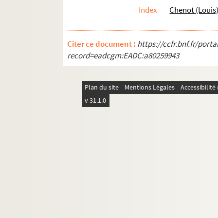
Index
Chenot (Louis
Citer ce document :
https://ccfr.bnf.fr/por
record=eadcgm:EADC:a80259943
Plan du site
Mentions Légales
Accessibilit
v 31.1.0