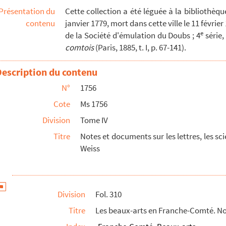
Présentation du
Cette collection a été léguée à la bibliothè
erses
contenu
janvier 1779, mort dans cette ville le 11 février
 les artistes comtois
e
de la Société d'émulation du Doubs ; 4
série, 
ur les médecins comtois
comtois
(Paris, 1885, t. I, p. 67-141).
Description du contenu
par Charles Weiss pour la
Biographie Michaud
N°
1756
s recueillies par Charles Weiss au cours de ses lectures
Cote
Ms 1756
, recueillis par Charles Weiss
Division
Tome IV
Titre
Notes et documents sur les lettres, les sc
iss pour servir à l'histoire de la Franche-Comté
Weiss
ur l'histoire de Besançon
eiss
iss
Division
Fol. 310
 Weiss
Titre
Les beaux-arts en Franche-Comté. No
e et la librairie en Franche-Comté et sur la bibliogr...