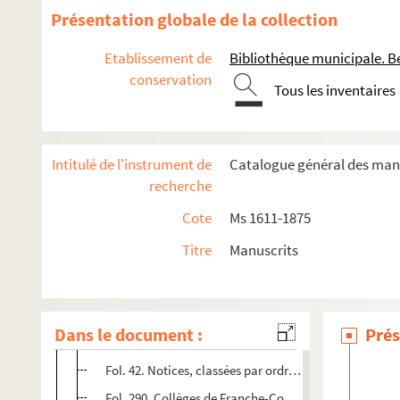
Présentation globale de la collection
Etablissement de
Bibliothèque municipale. B
conservation
Tous les inventaires
Ms 1611 à 1651. Histoire de Besançon
Ms 1652 à 1675. Histoire de la Franche-Comté
Intitulé de l'instrument de
Catalogue général des manu
Ms 1676 à 1719. Histoire de la noblesse, héraldique, généa
recherche
Ms 1720 à 1752. Histoire du livre, numismatique
Cote
Ms 1611-1875
Ms 1753 à 1780. Collection Charles Weiss
Titre
Manuscrits
Ms 1753-1754. Journal de Charles Weiss
Ms 1755. Notes et extraits pris par Charles Weiss, au cours d
Ms 1756. Notes et documents sur les lettres, les sciences 
Dans le document :
Prés
Fol. 1. Universités de Dole et Besançon. Notes diverses.
Fol. 42. Notices, classées par ordre alphabétique, sur
Fol. 290. Collèges de Franche-Comté