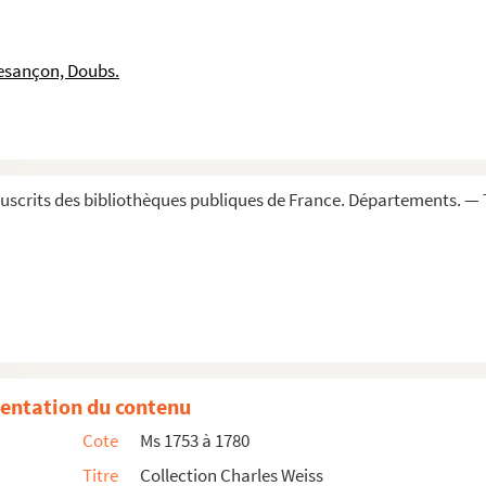
esançon, Doubs.
scrits des bibliothèques publiques de France. Départements. — 
logie
e ses lectures, sur toutes sortes de sujets (lit...
et les arts en Franche-Comté, réunis par Charles We...
entation du contenu
 Lettres de Pallu, de Dole, à ce sujet (1851)
Cote
Ms 1753 à 1780
 les professeurs des Universités de Dole et de Besançon
Titre
Collection Charles Weiss