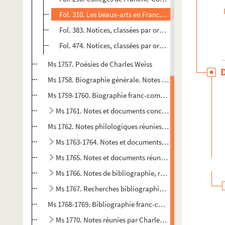
Fol. 310. Les beaux-arts en Franche-Comté. Notes div
Fol. 383. Notices, classées par ordre alphabétique, sur
Fol. 474. Notices, classées par ordre alphabétique, s
Ms 1757. Poésies de Charles Weiss
Ms 1758. Biographie générale. Notes collectives réunies 
Ms 1759-1760. Biographie franc-comtoise. Notes collective
Ms 1761. Notes et documents concernant Gilbert Cousin
Ms 1762. Notes philologiques réunies par Charles Weiss
Ms 1763-1764. Notes et documents réunis par Charles We
Ms 1765. Notes et documents réunis par Charles Weiss s
Ms 1766. Notes de bibliographie, réunies par Charles W
Ms 1767. Recherches bibliographiques, par Charles We
Ms 1768-1769. Bibliographie franc-comtoise, par Charles
Ms 1770. Notes réunies par Charles Weiss sur l'imprimeri