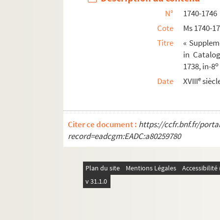
N°
1740-1746
Cote
Ms 1740-1
Titre
« Suppleme
in Catalog
o
1738, in-8
e
Date
XVIII
siècl
Citer ce document :
https://ccfr.bnf.fr/por
record=eadcgm:EADC:a80259780
Plan du site
Mentions Légales
Accessibilit
v 31.1.0