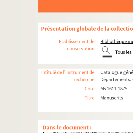
Présentation globale de la collecti
Etablissement de
Bibliothèque m
conservation
Tous les
Ms 1611 à 1651. Histoire de Besançon
Ms 1652 à 1675. Histoire de la Franche-Comt
Intitulé de l'instrument de
Catalogue génér
Ms 1676 à 1719. Histoire de la noblesse, héra
recherche
Départements. —
Ms 1720 à 1752. Histoire du livre, numismatique
Cote
Ms 1611-1875
Ms 1720-1721. « Lettres de l'auteur des Recuei
Titre
Manuscrits
Ms 1722. Correspondance et opuscules n
Ms 1723-1724. Catalogues du médaillier d
Ms 1725. Correspondance de Jean-Jacques
Dans le document :
Ms 1726. Sceaux, monnaies et médailles de L