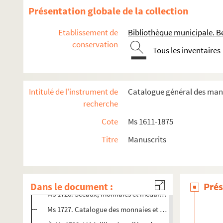
Présentation globale de la collection
Etablissement de
Bibliothèque municipale. B
conservation
Tous les inventaires
Ms 1611 à 1651. Histoire de Besançon
Ms 1652 à 1675. Histoire de la Franche-Comté
Intitulé de l'instrument de
Catalogue général des manu
Ms 1676 à 1719. Histoire de la noblesse, héraldique, généa
recherche
Ms 1720 à 1752. Histoire du livre, numismatique
Cote
Ms 1611-1875
Ms 1720-1721. « Lettres de l'auteur des Recueils de médaille
Titre
Manuscrits
Ms 1722. Correspondance et opuscules numismatiques 
Ms 1723-1724. Catalogues du médaillier de Jean-Jacque
Ms 1725. Correspondance de Jean-Jacques Bruand et a
Dans le document :
Prés
Ms 1726. Sceaux, monnaies et médailles de Lorraine et de
Ms 1727. Catalogue des monnaies et médailles antiques de