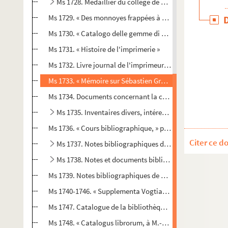
Ms 1728. Médaillier du collège de Besançon
Ms 1729. « Des monnoyes frappées à Auxonne et des débats
e
Ms 1730. « Catalogo delle gemme di Sua Altezza il sig
pri
Ms 1731. « Histoire de l'imprimerie »
Ms 1732. Livre journal de l'imprimeur Bogillot, de Besanço
Ms 1733. « Mémoire sur Sébastien Gryphe, imprimeur de L
Ms 1734. Documents concernant la collection Ch. Duvern
Ms 1735. Inventaires divers, intéressant la Franche-Co
Ms 1736. « Cours bibliographique, » par François-Xavier L
Citer ce d
Ms 1737. Notes bibliographiques de F.-X. Laire
Ms 1738. Notes et documents bibliographiques
Ms 1739. Notes bibliographiques de Prosper Marchand et
Ms 1740-1746. « Supplementa Vogtiana prima, sive praeteri
Ms 1747. Catalogue de la bibliothèque de Christine, reine
Ms 1748. « Catalogus librorum, à M.-J. Terrier »