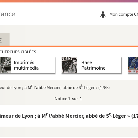
rance
Mon compte C
E
CHERCHES CIBLÉES
Imprimés
Base
multimédia
Patrimoine
r
t
ur de Lyon ; à M
l'abbé Mercier, abbé de S
-Léger » (1788)
Notice
1 sur 1
r
t
imeur de Lyon ; à M
l'abbé Mercier, abbé de S
-Léger » (1