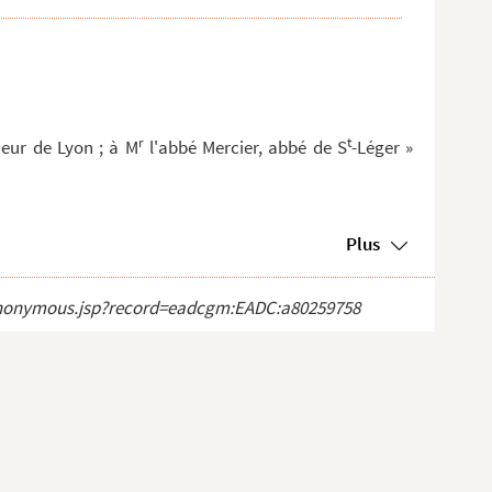
r
t
eur de Lyon ; à M
l'abbé Mercier, abbé de S
-Léger »
Plus
ct_anonymous.jsp?record=eadcgm:EADC:a80259758