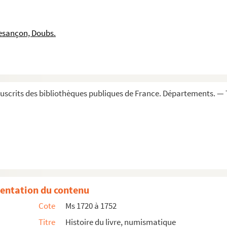
esançon, Doubs.
scrits des bibliothèques publiques de France. Départements. — 
logie
s de rois, de peuples et de villes, imprimés en huit v...
de Joseph Pellerin
s Bruand, et notes relatives à sa collection, par lui-même
utographes réunis par lui
entation du contenu
s Trois Évêchés
Cote
Ms 1720 à 1752
 la Bibliothèque de Besançon, dressé par les soins de...
Titre
Histoire du livre, numismatique