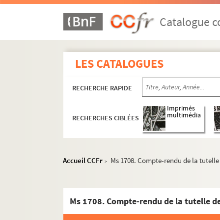
Catalogue co
LES CATALOGUES
RECHERCHE RAPIDE
Imprimés
multimédia
RECHERCHES CIBLÉES
Accueil CCFr
Ms 1708. Compte-rendu de la tutelle
>
Ms 1611 à 1651. Histoire de Besançon
Ms 1652 à 1675. Histoire de la Franche-Comt
Ms 1708. Compte-rendu de la tutelle de
Ms 1676 à 1719. Histoire de la noblesse, hérald