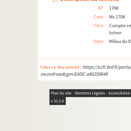
N°
1708
Cote
Ms 1708
Titre
Compte-ren
tuteur
Date
Milieu du X
Citer ce document :
https://ccfr.bnf.fr/por
record=eadcgm:EADC:a80259649
Plan du site
Mentions Légales
Accessibilit
v 31.1.0