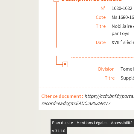
Ms 1711. Livre de comptes de M. Fenouillo
N°
1680-1682
Ms 1712-1715. Notes prises au cours de ses 
Cote
Ms 1680-1
Ms 1716. Documents divers, achats, échanges
Titre
Nobiliaire
Ms 1717. Documents concernant le marqui
par Loys
Ms 1718. Papiers de famille, contrats entr
e
Date
XVIII
siècl
Ms 1719. Notice sur une collection de tes
Ms 1720 à 1752. Histoire du livre, numismati
Ms 1753 à 1780. Collection Charles Weiss
Division
Tome I
Ms 1781 à 1790. Collection d'Auxiron
Titre
Supplé
Ms 1791 à 1796. Collection Louis Chenot
Citer ce document :
Ms 1797 à 1875. Collection Auguste Castan
https://ccfr.bnf.fr/por
record=eadcgm:EADC:a80259477
Plan du site
Mentions Légales
Accessibilit
v 31.1.0