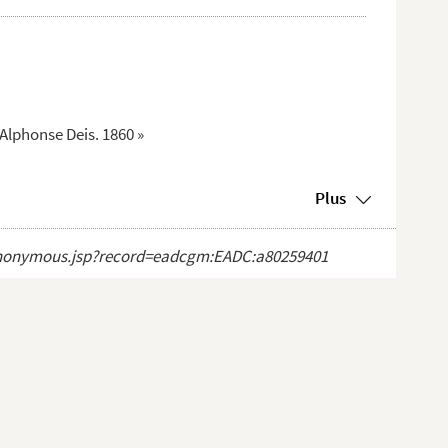
Alphonse Deis. 1860 »
Plus
ct_anonymous.jsp?record=eadcgm:EADC:a80259401