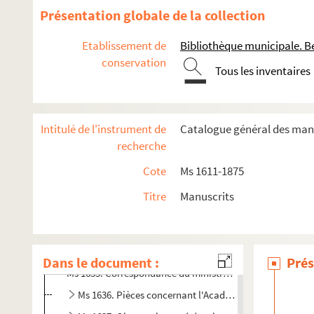
Ms 1623. Privilèges de la cité de Besançon
Présentation globale de la collection
Ms 1624. Notes archéologiques relatives à Besançon, ré
Etablissement de
Bibliothèque municipale. B
Ms 1625. « Rescription de la Cour sur les plaintes des go
conservation
Tous les inventaires
Ms 1626. « Mémorial que présente à Sa Majesté la cité de B
Ms 1627. Inventaire du mobilier, de la bibliothèque et d
Ms 1628. Comptes rendus des travaux de l'architecte P
Intitulé de l'instrument de
Catalogue général des manu
Ms 1629. « Mémoire pour servir à l'histoire du Parlement
recherche
Ms 1630. Pièces diverses concernant le Parlement de 
Cote
Ms 1611-1875
Ms 1631. Pièces diverses concernant les Parlements (XV
Titre
Manuscrits
Ms 1632. « Délibérations intérieures du Parlement de Bes
Ms 1633. « Receüil des ouvrages que j'ay fait pour Messie
Ms 1634. Pièces détachées de la correspondance des C
Dans le document :
Prés
Ms 1635. Correspondance du ministre et des bureaux de la g
Ms 1636. Pièces concernant l'Académie de peinture et d