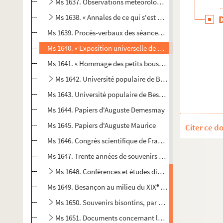
Ms 1637. Observations météorologiques et chronique b
Ms 1638. « Annales de ce qui s'est passés de plus rema
Ms 1639. Procès-verbaux des séances de la Commission c
Ms 1640. « Exposition universelle de Besançon, par Alphon
Ms 1641. « Hommage des petits bousbots à Proudhon et à F
Ms 1642. Université populaire de Besançon (1900-1908)
Ms 1643. Université populaire de Besançon (1900-1908)
Ms 1644. Papiers d'Auguste Demesmay
Ms 1645. Papiers d'Auguste Maurice
Citer ce d
e
Ms 1646. Congrès scientifique de France à Besançon (8
se
Ms 1647. Trente années de souvenirs d'un Bisontin, 1870-
Ms 1648. Conférences et études diverses de Ch. Sandoz
e
Ms 1649. Besançon au milieu du XIX
siècle. Conférence p
Ms 1650. Souvenirs bisontins, par Ch. Sandoz
Ms 1651. Documents concernant les inondations de Be