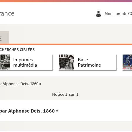
rance
Mon compte C
 l'église de Besançon
E
CHERCHES CIBLÉES
Imprimés
Base
 par Jean Jacques Chifflet, traduite en françois ...
multimédia
Patrimoine
r Alphonse Deis. 1860 »
Notice
1 sur 1
de Besançon
sançon (1391-1740)
par Alphonse Deis. 1860 »
 Besançon