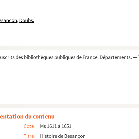
unies par Alfred Vaissier, conservateur du Musée archéo...
esançon, Doubs.
me
uverneurs de Besançon au S
archiduc Léopold. 23 ma...
esançon, au fait de sa suprême juridiction en civil...
e la galerie du Palais Granvelle à Besançon, dressé e...
. Marnotte
scrits des bibliothèques publiques de France. Départements. — 
 de Franche-Comté, par monsieur le président de Courb...
Franche-Comté
e
e
II
-XVIII
s.)
ançon, mises par ordre alphabétique »
urs du Parlement »
hambres des Comptes de Dole et de Poligny (1565-1667)
entation du contenu
uerre avec les sieurs Bouchet et Fleur, maîtres de ...
Cote
Ms 1611 à 1651
e sculpture de Besançon (15 février 1773-5 octobre 1787...
Titre
Histoire de Besançon