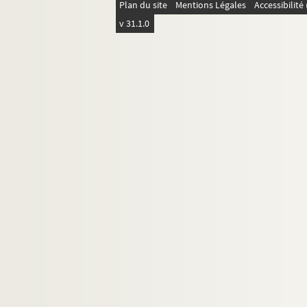
Plan du site
Mentions Légales
Accessibilit
Ms 1791 à 1796. Collection Louis Chenot
v 31.1.0
Ms 1797 à 1875. Collection Auguste Castan