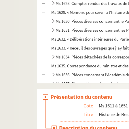
Ms 1628. Comptes rendus des travaux de l
Ms 1629. « Mémoire pour servir à l'histoire
Ms 1630. Pièces diverses concernant le 
Ms 1631. Pièces diverses concernant les P
Ms 1632. « Délibérations intérieures du Par
Ms 1633. « Receüil des ouvrages que j'ay fai
Ms 1634. Pièces détachées de la corresp
Ms 1635. Correspondance du ministre et des b
Ms 1636. Pièces concernant l'Académie de 
Ms 1637. Observations météorologiques e
Ms 1638. « Annales de ce qui s'est passés
Présentation du contenu
Ms 1639. Procès-verbaux des séances de la
Cote
Ms 1611 à 1651
Ms 1640. « Exposition universelle de Besanç
Titre
Histoire de Be
Ms 1641. « Hommage des petits bousbots à Pr
Description du contenu
Ms 1642. Université populaire de Besanço