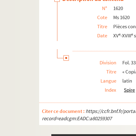
N°
1620
Ms 1643. Université populaire de Besançon 
Cote
Ms 1620
Ms 1644. Papiers d'Auguste Demesmay
Titre
Pièces con
Ms 1645. Papiers d'Auguste Maurice
e
e
Date
XV
-XVIII
s
Ms 1646. Congrès scientifique de France à 
Ms 1647. Trente années de souvenirs d'un B
Ms 1648. Conférences et études diverses 
Division
Fol. 3
e
Ms 1649. Besançon au milieu du XIX
siècle.
Titre
« Copi
Ms 1650. Souvenirs bisontins, par Ch. Sa
Langue
latin
Ms 1651. Documents concernant les inon
Index
Spire
Ms 1652 à 1675. Histoire de la Franche-Comt
Ms 1676 à 1719. Histoire de la noblesse, héra
Citer ce document :
https://ccfr.bnf.fr/por
Ms 1720 à 1752. Histoire du livre, numismati
record=eadcgm:EADC:a80259307
Ms 1753 à 1780. Collection Charles Weiss
Ms 1781 à 1790. Collection d'Auxiron