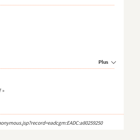
Plus
7 »
ct_anonymous.jsp?record=eadcgm:EADC:a80259250