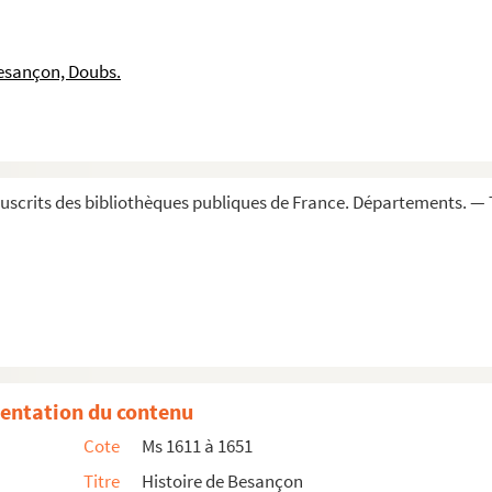
esançon, Doubs.
scrits des bibliothèques publiques de France. Départements. — 
 l'église de Besançon
 par Jean Jacques Chifflet, traduite en françois ...
entation du contenu
ne »
Cote
Ms 1611 à 1651
çon pèse et combien il peut revenir estans mis en pain b...
Titre
Histoire de Besançon