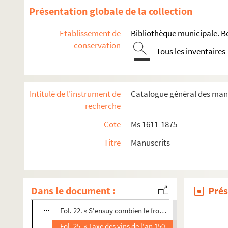
Présentation globale de la collection
Etablissement de
Bibliothèque municipale. B
conservation
Tous les inventaires
Ms 1611 à 1651. Histoire de Besançon
e
Ms 1611. Chroniques de Besançon du XVII
siècle
Intitulé de l'instrument de
Catalogue général des manu
Ms 1612. Mémoires et Chroniques concernant la ville et
recherche
Ms 1613. « Histoire de la cité de Besançon jusqu'en 1618 »
Cote
Ms 1611-1875
Ms 1614. « Histoire de la ville de Besançon »
Titre
Manuscrits
Ms 1615. « Histoire de la ville de Besançon, écrite en latin
Ms 1616. Chronique de Besançon
Ms 1617. Annales de Besançon
Dans le document :
Prés
Fol. 4. « Extraicts des Croniques des roys de Bourgoug
Fol. 22. « S'ensuy combien le froment mesure de Besan
Fol. 25. « Taxe des vins de l'an 1505, 1506, 1507 »