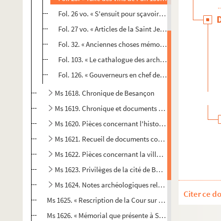
Fol. 26 vo. « S'ensuit pour sçavoir combien le muid de
Fol. 27 vo. « Articles de la Saint Jean, 25 juin 1530 »
Fol. 32. « Anciennes choses mémorables passées ancie
Fol. 103. « Le cathalogue des archevesques et évesque
Fol. 126. « Gouverneurs en chef de la province depuis l
Ms 1618. Chronique de Besançon
Ms 1619. Chronique et documents relatifs à l'histoire 
Ms 1620. Pièces concernant l'histoire de la ville de Be
Ms 1621. Recueil de documents concernant la ville de
Ms 1622. Pièces concernant la ville de Besançon
Ms 1623. Privilèges de la cité de Besançon
Ms 1624. Notes archéologiques relatives à Besançon, ré
Citer ce d
Ms 1625. « Rescription de la Cour sur les plaintes des go
Ms 1626. « Mémorial que présente à Sa Majesté la cité de B