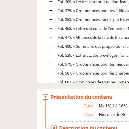
Fol. 309. « Lectres patantes du duc Jean,
Fol. 329. « Ordonnances pour les édifices
Fol. 353. « Ordonnances faictes par les 
Fol. 453. « Lettres et éditz de l'empereu
Fol. 471. « Alliances de la cité de Besanç
Fol. 490. « Sommaire des propositions f
Fol. 529. « Extraictz des previlèges, fran
Fol. 579. « Ordonnances pour les menusie
Fol. 587. « Ordonnances pour les charpent
Fol. 601. « Cronicques de tous les Empe
Fol. 629. « Le Cathalogue de tous les arc
Présentation du contenu
Ms 1617. Annales de Besançon
Cote
Ms 1611 à 1651
Ms 1618. Chronique de Besançon
Titre
Histoire de Be
Ms 1619. Chronique et documents relatifs
Description du contenu
Ms 1620. Pièces concernant l'histoire de 