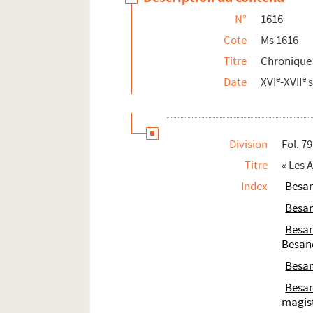
N°
1616
Ms 1621. Recueil de documents concernan
Cote
Ms 1616
Ms 1622. Pièces concernant la ville de B
Titre
Chronique
Ms 1623. Privilèges de la cité de Besanço
e
e
Date
XVI
-XVII
s
Ms 1624. Notes archéologiques relatives à
Ms 1625. « Rescription de la Cour sur les p
Ms 1626. « Mémorial que présente à Sa Majest
Division
Fol. 79
Ms 1627. Inventaire du mobilier, de la bib
Titre
« Les 
Ms 1628. Comptes rendus des travaux de l
Index
Besa
Ms 1629. « Mémoire pour servir à l'histoire
Besa
Ms 1630. Pièces diverses concernant le 
Besa
Ms 1631. Pièces diverses concernant les P
Besan
Ms 1632. « Délibérations intérieures du Par
Besa
Ms 1633. « Receüil des ouvrages que j'ay fai
Besa
magis
Ms 1634. Pièces détachées de la corresp