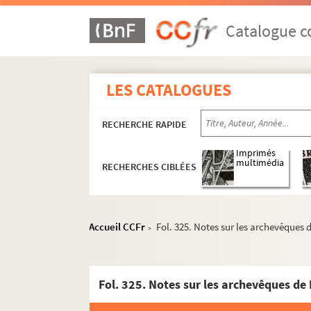
Catalogue co
LES CATALOGUES
RECHERCHE RAPIDE
Imprimés
multimédia
RECHERCHES CIBLÉES
Ms 1611 à 1651. Histoire de Besançon
Accueil CCFr
Fol. 325. Notes sur les archevêques
>
e
Ms 1611. Chroniques de Besançon du XVII
s
Fol. 1. « Recueil de quelques antiquitez
Fol. 325. Notes sur les archevêques d
Fol. 35. « La Franche-Comté de Bourgog