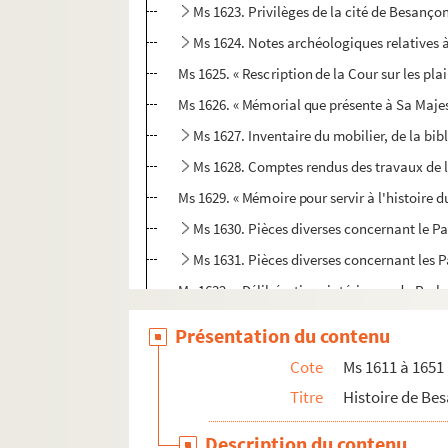
Ms 1623. Privilèges de la cité de Besanço
Ms 1624. Notes archéologiques relatives à
Ms 1625. « Rescription de la Cour sur les p
Ms 1626. « Mémorial que présente à Sa Majest
Ms 1627. Inventaire du mobilier, de la bib
Ms 1628. Comptes rendus des travaux de l
Ms 1629. « Mémoire pour servir à l'histoire
Ms 1630. Pièces diverses concernant le 
Ms 1631. Pièces diverses concernant les P
Ms 1632. « Délibérations intérieures du Par
Ms 1633. « Receüil des ouvrages que j'ay fai
Présentation du contenu
Ms 1634. Pièces détachées de la corresp
Cote
Ms 1611 à 1651
Ms 1635. Correspondance du ministre et des b
Titre
Histoire de Be
Ms 1636. Pièces concernant l'Académie de 
Description du contenu
Ms 1637. Observations météorologiques e