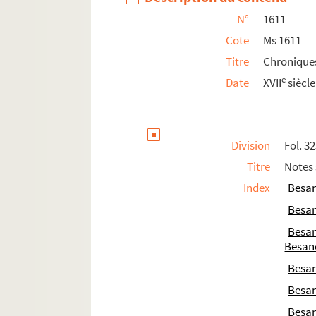
N°
1611
Ms 1638. « Annales de ce qui s'est passés
Cote
Ms 1611
Ms 1639. Procès-verbaux des séances de la
Titre
Chroniques
Ms 1640. « Exposition universelle de Besanç
e
Date
XVII
siècle
Ms 1641. « Hommage des petits bousbots à Pr
Ms 1642. Université populaire de Besanço
Ms 1643. Université populaire de Besançon 
Division
Fol. 3
Ms 1644. Papiers d'Auguste Demesmay
Titre
Notes 
Ms 1645. Papiers d'Auguste Maurice
Index
Besa
Ms 1646. Congrès scientifique de France à 
Besa
Ms 1647. Trente années de souvenirs d'un B
Besa
Ms 1648. Conférences et études diverses 
Besan
e
Ms 1649. Besançon au milieu du XIX
siècle.
Besa
Ms 1650. Souvenirs bisontins, par Ch. Sa
Besa
Ms 1651. Documents concernant les inon
Besa