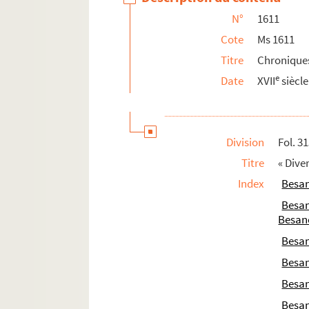
N°
1611
Ms 1637. Observations météorologiques e
Cote
Ms 1611
Ms 1638. « Annales de ce qui s'est passés
Titre
Chroniques
Ms 1639. Procès-verbaux des séances de la
e
Date
XVII
siècle
Ms 1640. « Exposition universelle de Besanç
Ms 1641. « Hommage des petits bousbots à Pr
Ms 1642. Université populaire de Besanço
Division
Fol. 3
Ms 1643. Université populaire de Besançon 
Titre
« Dive
Ms 1644. Papiers d'Auguste Demesmay
Index
Besa
Ms 1645. Papiers d'Auguste Maurice
Besa
Ms 1646. Congrès scientifique de France à 
Besan
Ms 1647. Trente années de souvenirs d'un B
Besa
Ms 1648. Conférences et études diverses 
Besa
e
Ms 1649. Besançon au milieu du XIX
siècle.
Besa
Ms 1650. Souvenirs bisontins, par Ch. Sa
Besa