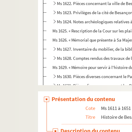
Ms 1622. Pièces concernant la ville de B
Ms 1623. Privilèges de la cité de Besanço
Ms 1624. Notes archéologiques relatives à
Ms 1625. « Rescription de la Cour sur les p
Ms 1626. « Mémorial que présente à Sa Majest
Ms 1627. Inventaire du mobilier, de la bib
Ms 1628. Comptes rendus des travaux de l
Ms 1629. « Mémoire pour servir à l'histoire
Ms 1630. Pièces diverses concernant le 
Ms 1631. Pièces diverses concernant les P
Ms 1632. « Délibérations intérieures du Par
Présentation du contenu
Ms 1633. « Receüil des ouvrages que j'ay fai
Cote
Ms 1611 à 1651
Ms 1634. Pièces détachées de la corresp
Titre
Histoire de Be
Ms 1635. Correspondance du ministre et des b
Description du contenu
Ms 1636. Pièces concernant l'Académie de 