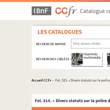
Catalogue co
LES CATALOGUES
RECHERCHE RAPIDE
Imprimés
multimédia
RECHERCHES CIBLÉES
Accueil CCFr
Fol. 315. « Divers statutz sur la poli
>
Ms 1611 à 1651. Histoire de Besançon
e
Ms 1611. Chroniques de Besançon du XVII
s
Fol. 315. « Divers statutz sur la police 
Fol. 1. « Recueil de quelques antiquitez