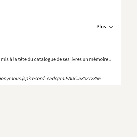
Plus
 mis à la tête du catalogue de ses livres un mémoire »
ct_anonymous.jsp?record=eadcgm:EADC:a80212386