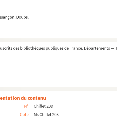
e curia senatoris, Adversaria de probationibus »
uctor est R. P. Laurentius Chiffletius, e Soc. Jesu ;...
esançon, Doubs.
 et senatoris Dolani »
 de Balerne
ailliages et par leurs ressorts, avec expression de tous...
t
scrits des bibliothèques publiques de France. Départements — To
du comté de Bourgongne », rassemblés par Jules Chiflet. — Deux...
fletio collecta
i III et IV] », auctore Joanne Chifletio, I. C. Vesont...
e superioris duces, qui sunt principes... S. R. Imperii...
, S. R. E. card., ac deinde dicti Pii II, pont. max., ...
entation du contenu
et par M. de Quinsonnas et d'Aguesseau
N°
Chiflet 208
-Nicolas et François-Xavier Chiflet (1697-1765)
Cote
Ms Chiflet 208
r la famille du président Bouhier