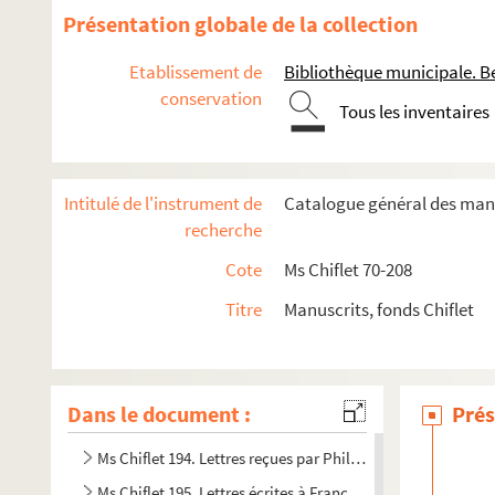
Ms Chiflet 180. « Laurentii Chifletii, in suprema Burgundia
Présentation globale de la collection
Ms Chiflet 181. « Informatio perfecti oratoris : hujus operis a
Etablissement de
Bibliothèque municipale. B
Ms Chiflet 182. « Repertorium Julii Chifletii, Balernae abbatis
conservation
Tous les inventaires
Ms Chiflet 183. « Lecture spirituelle », par Jules Chiflet, abbé
Ms Chiflet 184. « Description de la comté de Bourgogne par b
Ms Chiflet 185. Nobiliaire de Franche-Comté, par Jules Chifle
Intitulé de l'instrument de
Catalogue général des manu
Ms Chiflet 186. Armorial des Pays-Bas, par Jules Chiflet
recherche
Ms Chiflet 187-188. « Papiers concernans les trois Estats 
Cote
Ms Chiflet 70-208
Ms Chiflet 189. « Adversaria rei antiquariae », a Joanne Chi
Titre
Manuscrits, fonds Chiflet
Ms Chiflet 190. « Patrocinii reorum capitis damnatorum.. [libr
Ms Chiflet 191. « Monita politica ad serenissimos Lotharingia
Ms Chiflet 192. « Aeneae Sylvii Piccolomini, Senensis episcopi
Dans le document :
Prés
Ms Chiflet 193. Recueil des lettres adressées à F.-X. Chifl
Ms Chiflet 194. Lettres reçues par Philippe-Eugène, Claude
Ms Chiflet 195. Lettres écrites à François-Xavier Chiflet pa