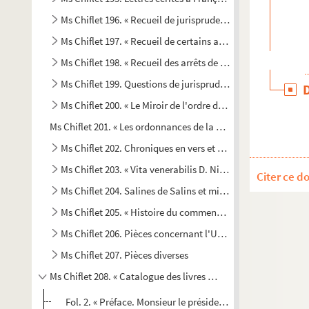
er
Ms Chiflet 196. « Recueil de jurisprudence commencé le 1
Ms Chiflet 197. « Recueil de certains arrests et raisons all
Ms Chiflet 198. « Recueil des arrêts de M. Terrier, conseille
Ms Chiflet 199. Questions de jurisprudence résolues par l
Ms Chiflet 200. « Le Miroir de l'ordre du Thoison d'or », par
Ms Chiflet 201. « Les ordonnances de la comté de Bourgongne,
Ms Chiflet 202. Chroniques en vers et en prose concernant 
Ms Chiflet 203. « Vita venerabilis D. Nicolai Eschii, pastor
Citer ce d
Ms Chiflet 204. Salines de Salins et mines de Château-Lam
Ms Chiflet 205. « Histoire du commencement et causes des tr
Ms Chiflet 206. Pièces concernant l'Université de Besanço
Ms Chiflet 207. Pièces diverses
Ms Chiflet 208. « Catalogue des livres de M. Chiflet. 1755 »
Fol. 2. « Préface. Monsieur le président Bouhier a mis à l