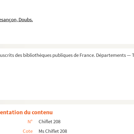
e curia senatoris, Adversaria de probationibus »
uctor est R. P. Laurentius Chiffletius, e Soc. Jesu ;...
esançon, Doubs.
 et senatoris Dolani »
 de Balerne
ailliages et par leurs ressorts, avec expression de tous...
t
scrits des bibliothèques publiques de France. Départements — To
du comté de Bourgongne », rassemblés par Jules Chiflet. — Deux...
fletio collecta
i III et IV] », auctore Joanne Chifletio, I. C. Vesont...
e superioris duces, qui sunt principes... S. R. Imperii...
, S. R. E. card., ac deinde dicti Pii II, pont. max., ...
entation du contenu
et par M. de Quinsonnas et d'Aguesseau
N°
Chiflet 208
-Nicolas et François-Xavier Chiflet (1697-1765)
Cote
Ms Chiflet 208
r la famille du président Bouhier