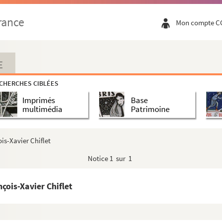
t
rance
Mon compte C
son d'or, composé par messire Viglius de Zuichem, pré...
e guardar quando Su Magestad hecha el collar de su real man...
E
nonici..., ab erudito viro Joanne Symone Clerc dictatae ...
CHERCHES CIBLÉES
io Chifletio
Imprimés
Base
a secrétairie et chancellerie de l'Empereur, dressé ...
multimédia
Patrimoine
pañera de la santa Madre Teresa de Jesus, fundadora y pr...
hiflet
ois-Xavier Chiflet
logica
Notice
1 sur 1
 et archeologica
ux Pays-Bas, par Jean-Jacques et Jules Chiflet
nçois-Xavier Chiflet
 Bas, du temps de l'infante Isabel, en l'an 1625, escr...
es, depuis la fin de l'an 1633, après la mort de l'...