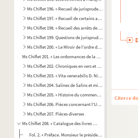
er
Ms Chiflet 196. « Recueil de jurisprudence commencé le 1
Ms Chiflet 197. « Recueil de certains arrests et raisons all
Ms Chiflet 198. « Recueil des arrêts de M. Terrier, conseille
Ms Chiflet 199. Questions de jurisprudence résolues par l
Ms Chiflet 200. « Le Miroir de l'ordre du Thoison d'or », par
Ms Chiflet 201. « Les ordonnances de la comté de Bourgongne,
Ms Chiflet 202. Chroniques en vers et en prose concernant 
Ms Chiflet 203. « Vita venerabilis D. Nicolai Eschii, pastor
Ms Chiflet 204. Salines de Salins et mines de Château-Lam
Ms Chiflet 205. « Histoire du commencement et causes des tr
Citer ce d
Ms Chiflet 206. Pièces concernant l'Université de Besanço
Ms Chiflet 207. Pièces diverses
Ms Chiflet 208. « Catalogue des livres de M. Chiflet. 1755 »
Fol. 2. « Préface. Monsieur le président Bouhier a mis à l