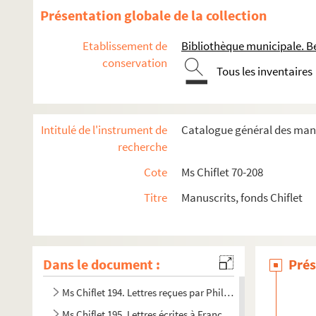
Ms Chiflet 180. « Laurentii Chifletii, in suprema Burgundia
Présentation globale de la collection
Ms Chiflet 181. « Informatio perfecti oratoris : hujus operis a
Etablissement de
Bibliothèque municipale. B
Ms Chiflet 182. « Repertorium Julii Chifletii, Balernae abbatis
conservation
Tous les inventaires
Ms Chiflet 183. « Lecture spirituelle », par Jules Chiflet, abbé
Ms Chiflet 184. « Description de la comté de Bourgogne par b
Ms Chiflet 185. Nobiliaire de Franche-Comté, par Jules Chifle
Intitulé de l'instrument de
Catalogue général des manu
Ms Chiflet 186. Armorial des Pays-Bas, par Jules Chiflet
recherche
Ms Chiflet 187-188. « Papiers concernans les trois Estats 
Cote
Ms Chiflet 70-208
Ms Chiflet 189. « Adversaria rei antiquariae », a Joanne Chi
Titre
Manuscrits, fonds Chiflet
Ms Chiflet 190. « Patrocinii reorum capitis damnatorum.. [libr
Ms Chiflet 191. « Monita politica ad serenissimos Lotharingia
Ms Chiflet 192. « Aeneae Sylvii Piccolomini, Senensis episcopi
Dans le document :
Prés
Ms Chiflet 193. Recueil des lettres adressées à F.-X. Chifl
Ms Chiflet 194. Lettres reçues par Philippe-Eugène, Claude
Ms Chiflet 195. Lettres écrites à François-Xavier Chiflet pa