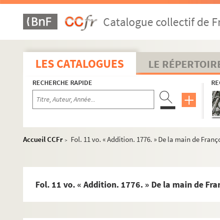
Ms Chiflet 165. Armorial universel, compilé par Jules Chifle
Catalogue collectif de F
Ms Chiflet 166. « Directoire des officiers de l'ordre de la Toi
Ms Chiflet 167. Recueil de numismatique
Ms Chiflet 168. « Relacion de las cerimonias que se han d
LES CATALOGUES
LE RÉPERTOIR
Ms Chiflet 169-170. « Institutiones [juris caesarei et] juris ca
RECHERCHE RAPIDE
RE
Ms Chiflet 171. Tractatus politici et morales, collectore Jul
Ms Chiflet 172. « Formulaire des superscriptions de lettres en l
Ms Chiflet 173. « Vida de la Madre Ana de S. Bartholome, com
Ms Chiflet 174. Lettres de Pierre Poutier au médecin Jean C
Accueil CCFr
Fol. 11 vo. « Addition. 1776. » De la main de Franç
>
Ms Chiflet 175. Joannis Jacobi Chifletii Miscellanea genea
Ms Chiflet 176. Jo. Jac. Chifletii Miscellanea numismatica
Ms Chiflet 177. Notes héraldiques relevées en Espagne et a
Fol. 11 vo. « Addition. 1776. » De la main de Fra
Ms Chiflet 178. « Diaire des choses arrivées à la cour du Païs
Ms Chiflet 179. « Diaire des choses arrivées à la cour de Bruxell