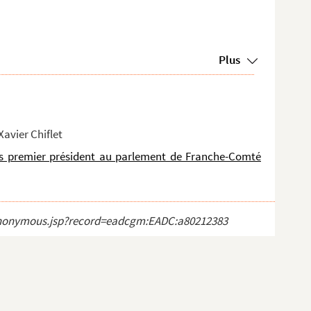
Plus
Xavier Chiflet
 puis premier président au parlement de Franche-Comté
ct_anonymous.jsp?record=eadcgm:EADC:a80212383