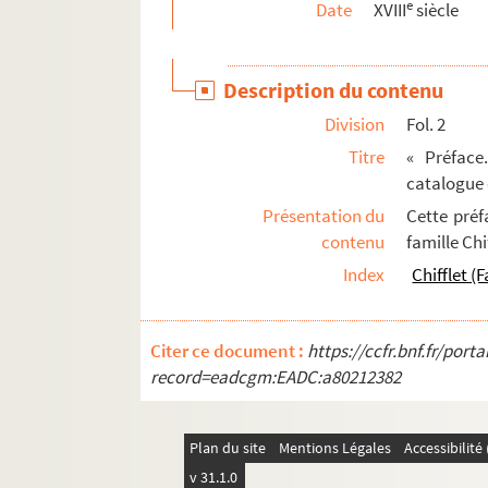
e
Date
XVIII
siècle
Description du contenu
Division
Fol. 2
Titre
« Préface
catalogue 
Présentation du
Cette pré
contenu
famille Chi
Index
Chifflet (
Citer ce document :
https://ccfr.bnf.fr/por
record=eadcgm:EADC:a80212382
Plan du site
Mentions Légales
Accessibilit
v 31.1.0