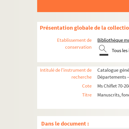
Ms Chiflet 178. « Diaire des choses arrivées à 
Ms Chiflet 179. « Diaire des choses arrivées à la c
Ms Chiflet 180. « Laurentii Chifletii, in sup
Présentation globale de la collecti
Ms Chiflet 181. « Informatio perfecti oratoris :
Ms Chiflet 182. « Repertorium Julii Chifletii, Ba
Etablissement de
Bibliothèque m
Ms Chiflet 183. « Lecture spirituelle », par Jules
conservation
Tous les
Ms Chiflet 184. « Description de la comté de B
Ms Chiflet 185. Nobiliaire de Franche-Comté, par
Intitulé de l'instrument de
Catalogue génér
Ms Chiflet 186. Armorial des Pays-Bas, par Jul
recherche
Départements — 
Ms Chiflet 187-188. « Papiers concernans les 
Cote
Ms Chiflet 70-20
Ms Chiflet 189. « Adversaria rei antiquariae »
Titre
Manuscrits, fon
Ms Chiflet 190. « Patrocinii reorum capitis dam
Ms Chiflet 191. « Monita politica ad serenissim
Ms Chiflet 192. « Aeneae Sylvii Piccolomini, Sen
Dans le document :
Ms Chiflet 193. Recueil des lettres adressées 