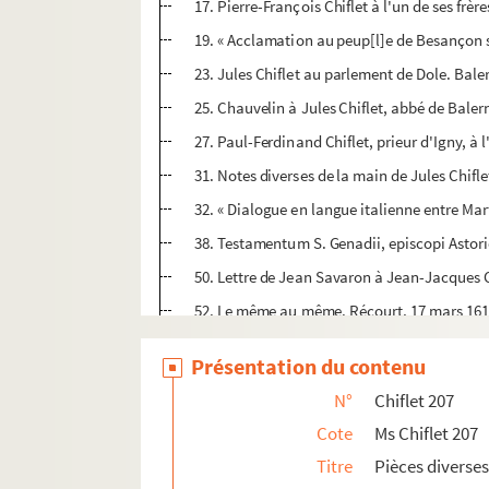
17. Pierre-François Chiflet à l'un de ses frère
19. « Acclamation au peup[l]e de Besançon s
23. Jules Chiflet au parlement de Dole. Bale
25. Chauvelin à Jules Chiflet, abbé de Bale
27. Paul-Ferdinand Chiflet, prieur d'Igny, à 
31. Notes diverses de la main de Jules Chiflet
32. « Dialogue en langue italienne entre Marfo
38. Testamentum S. Genadii, episcopi Astoric
50. Lettre de Jean Savaron à Jean-Jacques 
52. Le même au même. Récourt, 17 mars 16
53. Quatre feuillets contenant des notes écr
Présentation du contenu
57. « Auctoris elogium et vita » : biographie 
N°
Chiflet 207
61. Lettre écrite par un membre de la famille
Cote
Ms Chiflet 207
Ms Chiflet 208. « Catalogue des livres de M. Ch
Titre
Pièces diverse