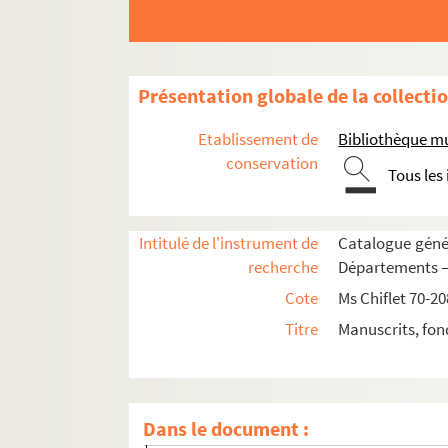
Ms Chiflet 203. « Vita venerabilis D. Nicolai 
Ms Chiflet 204. Salines de Salins et mines d
Ms Chiflet 205. « Histoire du commencement et
Présentation globale de la collecti
Ms Chiflet 206. Pièces concernant l'Universi
Etablissement de
Bibliothèque m
Ms Chiflet 207. Pièces diverses
conservation
Tous les
Fol. 1. Pièce relative aux armes des Chiflet 
Fol. 2. Alexandre, duc de Parme, au parleme
Intitulé de l'instrument de
Catalogue génér
Fol. 5. Acte par lequel Philippe II, roi d'
recherche
Départements — 
Fol. 12. « Requeste des religieux de Luxeul, 
Cote
Ms Chiflet 70-20
Fol. 16. « Institution du prioré de Saint-M
Titre
Manuscrits, fon
Fol. 17. Pierre-François Chiflet à l'un de ses 
Fol. 19. « Acclamation au peup[l]e de Besan
Fol. 23. Jules Chiflet au parlement de Dole.
Dans le document :
Fol. 25. Chauvelin à Jules Chiflet, abbé de 