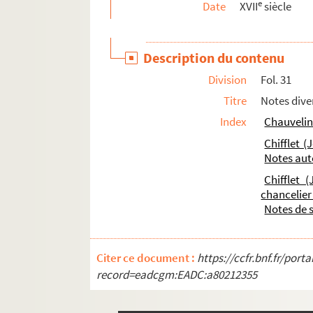
e
Date
XVII
siècle
Description du contenu
Division
Fol. 31
Titre
Notes diver
Index
Chauvelin
Chifflet 
Notes au
Chifflet 
chancelier
Notes de 
Citer ce document :
https://ccfr.bnf.fr/por
record=eadcgm:EADC:a80212355