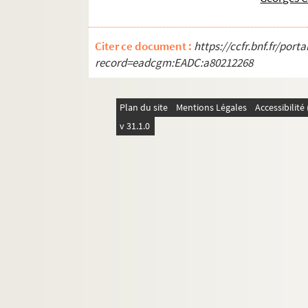
Citer ce document :
https://ccfr.bnf.fr/por
record=eadcgm:EADC:a80212268
Plan du site
Mentions Légales
Accessibilit
v 31.1.0