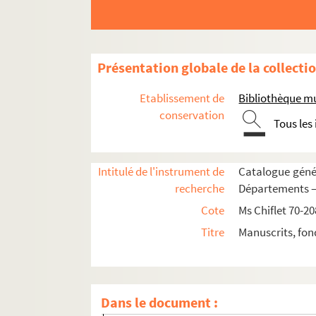
Ms Chiflet 192. « Aeneae Sylvii Piccolomini, Sen
Ms Chiflet 193. Recueil des lettres adressées 
Ms Chiflet 194. Lettres reçues par Philippe-E
Présentation globale de la collecti
Ms Chiflet 195. Lettres écrites à François-Xav
Etablissement de
Bibliothèque m
Ms Chiflet 196. « Recueil de jurisprudence c
conservation
Tous les
Ms Chiflet 197. « Recueil de certains arrests 
Ms Chiflet 198. « Recueil des arrêts de M. Terr
Intitulé de l'instrument de
Catalogue génér
Ms Chiflet 199. Questions de jurisprudence r
recherche
Départements — 
Ms Chiflet 200. « Le Miroir de l'ordre du Thois
Cote
Ms Chiflet 70-20
Ms Chiflet 201. « Les ordonnances de la comté d
Titre
Manuscrits, fon
Ms Chiflet 202. Chroniques en vers et en prose 
Fol. 1. « Cy ensuyt ung petit abrégé comman
Fol. 7. [Titre absent ou non renseigné]
Dans le document :
Fol. 12. « Ancienne note des naissances et tr