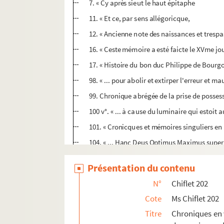
7. « Cy après sieut le haut épitaphe
11. « Et ce, par sens allégoricque,
12. « Ancienne note des naissances et trespas
16. « Ceste mémoire a esté faicte le XVme jo
17. « Histoire du bon duc Philippe de Bourg
98. « ... pour abolir et extirper l'erreur et 
99. Chronique abrégée de la prise de possess
100 v°. « ... à cause du luminaire qui estoit 
101. « Cronicques et mémoires singuliers en
104. « ... Hanc Deus Optimus Maximus superbo
107. « Extraict de certain gros livre en form
Présentation du contenu
118. « L'an mil VC XLII, le XIXe de juillet, fu
N°
Chiflet 202
120. « Mémoire [des funérailles faites aux pr
Cote
Ms Chiflet 202
121. « Eryci Puteani ... ducum Burgundiae el
Titre
Chroniques en 
131. « Divers tiltres concernans l'abbaye d