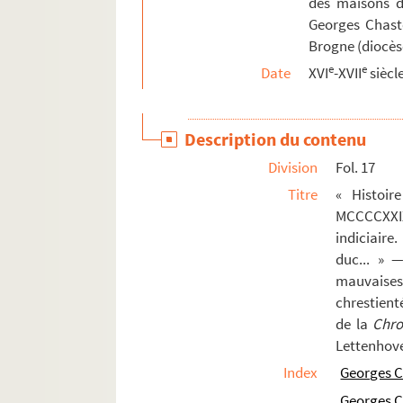
des maisons d
152. « Table des pièces historiques contenue
Georges Chaste
Brogne (diocè
Ms Chiflet 203. « Vita venerabilis D. Nicolai 
e
e
Date
XVI
-XVII
siècl
Ms Chiflet 204. Salines de Salins et mines d
Ms Chiflet 205. « Histoire du commencement et
Description du contenu
Ms Chiflet 206. Pièces concernant l'Universi
Ms Chiflet 207. Pièces diverses
Division
Fol. 17
Ms Chiflet 208. « Catalogue des livres de M. Ch
Titre
« Histoi
MCCCCXXIX
indiciaire
duc... » —
mauvaise
chrestienté
de la
Chro
Lettenhove, 
Index
Georges C
Georges C