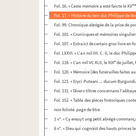
m
Fol. 16. « Ceste mémoire a esté faicte le XV
Fol. 17. « Histoire du bon duc Philippe de 
Fol. 99. Chronique abrégée de la prise de po
Fol. 101. « Cronicques et mémoires singulier
Fol. 107. « Extraict de certain gros livre en 
Fol. LXXVI. « L'an mil IIII. C. II, le duc Phil
e
Fol. 118. « L'an mil VC XLII, le XIX
de juillet,
Fol. 120. « Mémoire [des funérailles faites au
Fol. 121. « Eryci Puteani ... ducum Burgundi
Fol. 131. « Divers tiltres concernans l'abb
Fol. 152. « Table des pièces historiques cont
non folioté. page de titre
1 v°. « Cy ensuyt ung petit abrégé commança
6 v°. « Dieu qui cognoist des hauts princes le