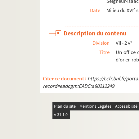
Seigneur-Isaac 
e
Date
Milieu du XVI
s
Description du contenu
Division
VII - 2 v°
Titre
Un office 
d'or en ro
Citer ce document :
https://ccfr.bnf.fr/por
record=eadcgm:EADC:a80212249
Plan du site
Mentions Légales
Accessibilit
v 31.1.0