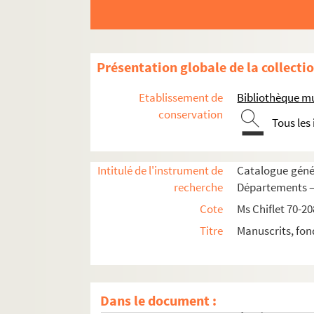
Ms Chiflet 184. « Description de la comté de B
Ms Chiflet 185. Nobiliaire de Franche-Comté, par
Ms Chiflet 186. Armorial des Pays-Bas, par Jul
Présentation globale de la collecti
Ms Chiflet 187-188. « Papiers concernans les 
Ms Chiflet 189. « Adversaria rei antiquariae »
Etablissement de
Bibliothèque m
Ms Chiflet 190. « Patrocinii reorum capitis dam
conservation
Tous les
Ms Chiflet 191. « Monita politica ad serenissim
Ms Chiflet 192. « Aeneae Sylvii Piccolomini, Sen
Intitulé de l'instrument de
Catalogue génér
Ms Chiflet 193. Recueil des lettres adressées 
recherche
Départements — 
Ms Chiflet 194. Lettres reçues par Philippe-E
Cote
Ms Chiflet 70-20
Ms Chiflet 195. Lettres écrites à François-Xav
Titre
Manuscrits, fon
Ms Chiflet 196. « Recueil de jurisprudence c
Ms Chiflet 197. « Recueil de certains arrests 
Ms Chiflet 198. « Recueil des arrêts de M. Terr
Dans le document :
Ms Chiflet 199. Questions de jurisprudence r