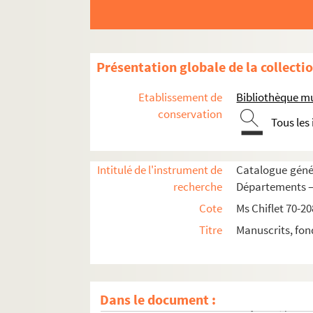
Ms Chiflet 172. « Formulaire des superscriptions d
Ms Chiflet 173. « Vida de la Madre Ana de S. Ba
Ms Chiflet 174. Lettres de Pierre Poutier au 
Présentation globale de la collecti
Ms Chiflet 175. Joannis Jacobi Chifletii Mis
Ms Chiflet 176. Jo. Jac. Chifletii Miscellane
Etablissement de
Bibliothèque m
Ms Chiflet 177. Notes héraldiques relevées e
conservation
Tous les
Ms Chiflet 178. « Diaire des choses arrivées à 
Ms Chiflet 179. « Diaire des choses arrivées à la c
Intitulé de l'instrument de
Catalogue génér
Ms Chiflet 180. « Laurentii Chifletii, in sup
recherche
Départements — 
Ms Chiflet 181. « Informatio perfecti oratoris :
Cote
Ms Chiflet 70-20
Ms Chiflet 182. « Repertorium Julii Chifletii, Ba
Titre
Manuscrits, fon
Ms Chiflet 183. « Lecture spirituelle », par Jules
Ms Chiflet 184. « Description de la comté de B
Ms Chiflet 185. Nobiliaire de Franche-Comté, par
Dans le document :
Ms Chiflet 186. Armorial des Pays-Bas, par Jul