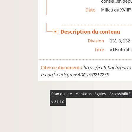
conseiller, dep
e
Date
Milieu du XVIII
Description du contenu
Division
131-3, 132
Titre
« Usufruit 
Citer ce document :
https://ccfr.bnf.fr/por
record=eadcgm:EADC:a80212235
Plan du site
Mentions Légales
Accessibilit
v 31.1.0