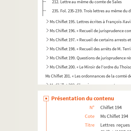
212. Lettre au même du comte de Sales
235. Fol. 235-239. Trois lettres au même du d
Ms Chiflet 195. Lettres écrites à François-Xav
Ms Chiflet 196. « Recueil de jurisprudence c
Ms Chiflet 197. « Recueil de certains arrests 
Ms Chiflet 198. « Recueil des arrêts de M. Terr
Ms Chiflet 199. Questions de jurisprudence r
Ms Chiflet 200. « Le Miroir de l'ordre du Thois
Ms Chiflet 201. « Les ordonnances de la comté d
Ms Chiflet 202. Chroniques en vers et en pro
Ms Chiflet 203. « Vita venerabilis D. Nicolai 
Présentation du contenu
Ms Chiflet 204. Salines de Salins et mines d
N°
Chiflet 194
Ms Chiflet 205. « Histoire du commencement et
Cote
Ms Chiflet 194
Ms Chiflet 206. Pièces concernant l'Universi
Titre
Lettres reçues
Ms Chiflet 207. Pièces diverses