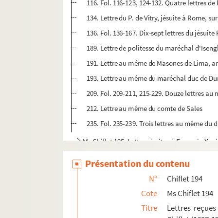
116. Fol. 116-123, 124-132. Quatre lettres de
134. Lettre du P. de Vitry, jésuite à Rome, su
136. Fol. 136-167. Dix-sept lettres du jésuite
189. Lettre de politesse du maréchal d'Isengh
191. Lettre au même de Masones de Lima, a
193. Lettre au même du maréchal duc de Du
209. Fol. 209-211, 215-229. Douze lettres au
212. Lettre au même du comte de Sales
235. Fol. 235-239. Trois lettres au même du d
Ms Chiflet 195. Lettres écrites à François-Xav
Ms Chiflet 196. « Recueil de jurisprudence c
Présentation du contenu
Ms Chiflet 197. « Recueil de certains arrests 
N°
Chiflet 194
Ms Chiflet 198. « Recueil des arrêts de M. Terr
Cote
Ms Chiflet 194
Ms Chiflet 199. Questions de jurisprudence r
Titre
Lettres reçues
Ms Chiflet 200. « Le Miroir de l'ordre du Thois