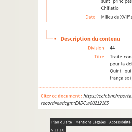
sunt principe
Chifletio
e
Date
Milieu du XVII
s
Description du contenu
Division
44
Titre
Traité con
pour la dé
Quint qui
française 
Citer ce document :
https://ccfr.bnf.fr/por
record=eadcgm:EADC:a80212165
Plan du site
Mentions Légales
Accessibilit
v 31.1.0