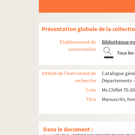
Ms Chiflet 178. « Diaire des choses arrivées à 
Ms Chiflet 179. « Diaire des choses arrivées à la c
Ms Chiflet 180. « Laurentii Chifletii, in sup
Présentation globale de la collecti
Ms Chiflet 181. « Informatio perfecti oratoris :
Ms Chiflet 182. « Repertorium Julii Chifletii, Ba
Etablissement de
Bibliothèque m
Ms Chiflet 183. « Lecture spirituelle », par Jules
conservation
Tous les
Ms Chiflet 184. « Description de la comté de B
Ms Chiflet 185. Nobiliaire de Franche-Comté, par
Intitulé de l'instrument de
Catalogue génér
Ms Chiflet 186. Armorial des Pays-Bas, par Jul
recherche
Départements — 
Ms Chiflet 187-188. « Papiers concernans les 
Cote
Ms Chiflet 70-20
Ms Chiflet 189. « Adversaria rei antiquariae »
Titre
Manuscrits, fon
Ms Chiflet 190. « Patrocinii reorum capitis dam
Ms Chiflet 191. « Monita politica ad serenissimos
Fol. 35. Donation faite par le duc Jean de L
Dans le document :
Fol. 42 v°. Interdiction signifiée au duc de 